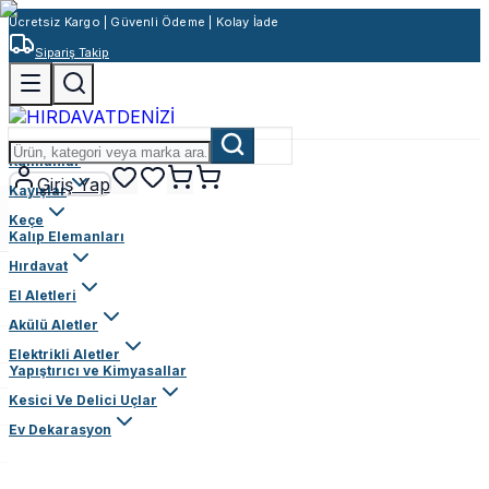
Ücretsiz Kargo | Güvenli Ödeme | Kolay İade
Sipariş Takip
Rulmanlar
Giriş Yap
Kayışlar
Keçe
Kalıp Elemanları
Hırdavat
El Aletleri
Akülü Aletler
Elektrikli Aletler
Yapıştırıcı ve Kimyasallar
Kesici Ve Delici Uçlar
Ev Dekarasyon