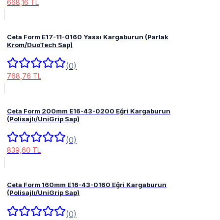
668,16 TL
Ceta Form E17-11-0160 Yassı Kargaburun (Parlak
Krom/DuoTech Sap)
(0)
768,76 TL
Ceta Form 200mm E16-43-0200 Eğri Kargaburun
(Polisajlı/UniGrip Sap)
(0)
839,60 TL
Ceta Form 160mm E16-43-0160 Eğri Kargaburun
(Polisajlı/UniGrip Sap)
(0)