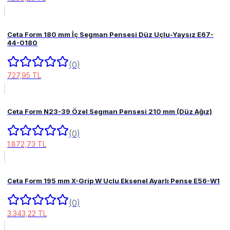
Ceta Form 180 mm İç Segman Pensesi Düz Uçlu-Yaysız E67-
44-0180
(0)
727,95 TL
Ceta Form N23-39 Özel Segman Pensesi 210 mm (Düz Ağız)
(0)
1.872,73 TL
Ceta Form 195 mm X-Grip W Uçlu Eksenel Ayarlı Pense E56-W1
(0)
3.343,22 TL