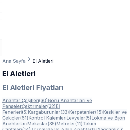
Ana Sayfa
El Aletleri
El Aletleri
El Aletleri Fiyatları
Anahtar Çeşitleri
(
30
)
Boru Anahtarları ve
Penseler
Çektirmeler
(
32
)
El
Fenerleri
(
5
)
Kargaburunlar
(
33
)
Kerpetenler
(
15
)
Keskiler ve
Çekiçler
(
61
)
Kontrol Kalemleri
Levyeler
(
5
)
Lokma ve Bijon
Anahtarları
Makaslar
(
35
)
Metreler
(
11
)
Takım
Çantaları
(
14
)
Tornavida ve Allen Anahtarlar
Yağdanlık &