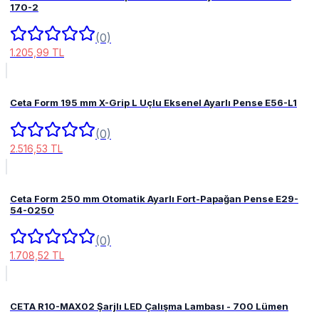
170-2
(0)
1.205,99 TL
Ceta Form 195 mm X-Grip L Uçlu Eksenel Ayarlı Pense E56-L1
(0)
2.516,53 TL
Ceta Form 250 mm Otomatik Ayarlı Fort-Papağan Pense E29-
54-0250
(0)
1.708,52 TL
CETA R10-MAX02 Şarjlı LED Çalışma Lambası - 700 Lümen