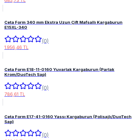
685,73 TL
Ceta Form 340 mm Ekstra Uzun Çift Mafsallı Kargaburun
E15XL-340
(0)
1.956,46 TL
Ceta Form E18-11-0160 Yuvarlak Kargaburun (Parlak
Krom/DuoTech Sap)
(0)
786,61 TL
Ceta Form E17-41-0160 Yassı Kargaburun (Polisajlı/DuoTech
Sap)
(0)