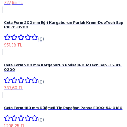
727,95 TL
Ceta Form 200 mm Eğri Kargaburun Parlak Krom-DuoTech Sap
E16-11-0200
(0)
951,38 TL
Ceta Form 200 mm Kargaburun Polisajlı-DuoTech Sap E15-41-
0200
(0)
787,60 TL
Ceta Form 180 mm Düğmeli Tip Papağan Pense E30Q-54-0180
(0)
1.208,25 TL