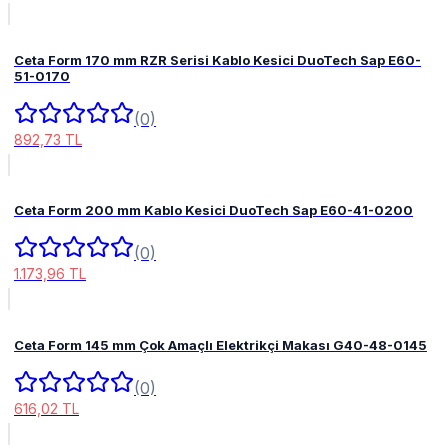
Ceta Form 170 mm RZR Serisi Kablo Kesici DuoTech Sap E60-
51-0170
(0)
892,73 TL
Ceta Form 200 mm Kablo Kesici DuoTech Sap E60-41-0200
(0)
1.173,96 TL
Ceta Form 145 mm Çok Amaçlı Elektrikçi Makası G40-48-0145
(0)
616,02 TL