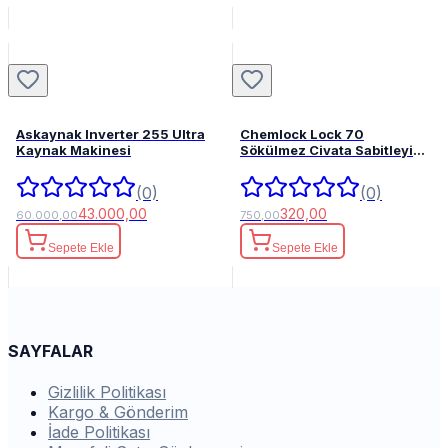
Askaynak Inverter 255 Ultra
Chemlock Lock 70
Kaynak Makinesi
Sökülmez Civata Sabitleyici
50ml.
(0)
(0)
43.000,00
320,00
60.000,00
750,00
Sepete Ekle
Sepete Ekle
SAYFALAR
Gizlilik Politikası
Kargo & Gönderim
İade Politikası