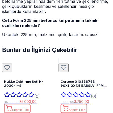
betonarme yapılarında demirleri tutma ve şekillendirme,
çelik çubukların kesilmesi ve şekillendirilmesi gibi
işlemlerde kullanılabilir.
Ceta Form 225 mm betoncu kerpeteninin teknik
özellikleri nelerdir?
Uzunluk: 225 mm, malzeme: çelik, tasarım: sapsız.
Bunlar da İlginizi Çekebilir
Kukko Çektirme Seti K-
Corteco 01033876B
2030-1+S
90X110X7.5 BABSLVI FPM
82033876
(0)
(0)
35.000,00
3.750,00
45.000,00
6.000,00
Sepete Ekle
Sepete Ekle