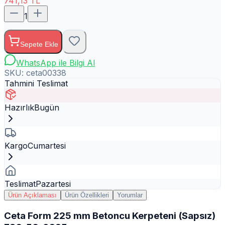
741,13
TL
1
Sepete Ekle
WhatsApp ile Bilgi Al
SKU:
ceta00338
Tahmini Teslimat
Hazırlık
Bugün
Kargo
Cumartesi
Teslimat
Pazartesi
Ürün Açıklaması
Ürün Özellikleri
Yorumlar
Ceta Form 225 mm Betoncu Kerpeteni (Sapsız)