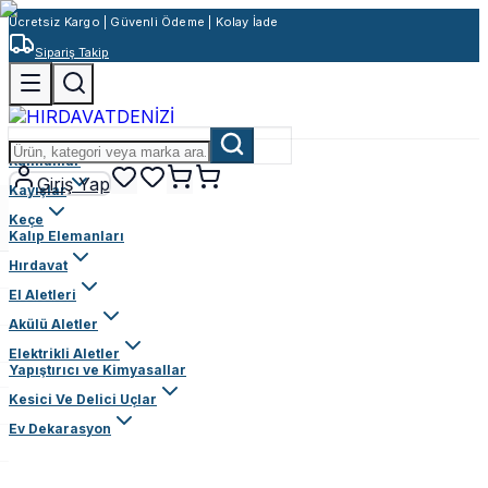
Ücretsiz Kargo | Güvenli Ödeme | Kolay İade
Sipariş Takip
Rulmanlar
Giriş Yap
Kayışlar
Keçe
Kalıp Elemanları
Hırdavat
El Aletleri
Akülü Aletler
Elektrikli Aletler
Yapıştırıcı ve Kimyasallar
Kesici Ve Delici Uçlar
Ev Dekarasyon