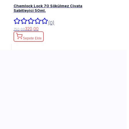
Chemlock Lock 70 Sökülmez Civata
Sabitleyici 50ml.
(0)
320,00
750,00
Sepete Ekle