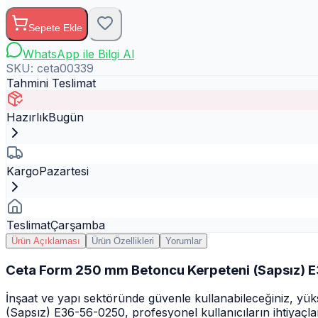
Sepete Ekle
WhatsApp ile Bilgi Al
SKU:
ceta00339
Tahmini Teslimat
Hazırlık
Bugün
Kargo
Pazartesi
Teslimat
Çarşamba
Ürün Açıklaması
Ürün Özellikleri
Yorumlar
Ceta Form 250 mm Betoncu Kerpeteni (Sapsız)
İnşaat ve yapı sektöründe güvenle kullanabileceğiniz, yü
(Sapsız) E36-56-0250, profesyonel kullanıcıların ihtiyaçlar