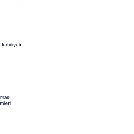
kabiliyeti
lması
mleri