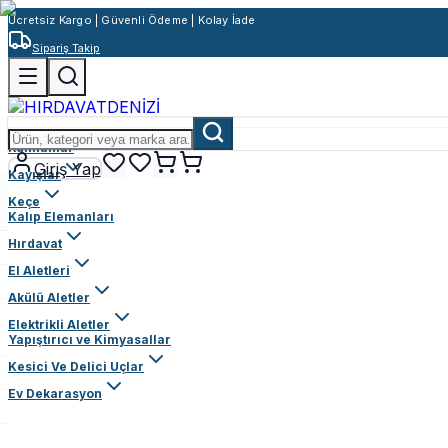
Ücretsiz Kargo | Güvenli Ödeme | Kolay İade
Sipariş Takip
Rulmanlar
Giriş Yap
Kayışlar
Keçe
Kalıp Elemanları
Hırdavat
El Aletleri
Akülü Aletler
Elektrikli Aletler
Yapıştırıcı ve Kimyasallar
Kesici Ve Delici Uçlar
Ev Dekarasyon