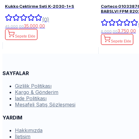
Kukko Çektirme Seti K-2030-1+S
Corteco 0103387
BABSLVI 
(0)
35.000,00
45.000,00
3.750,00
6.000,00
Sepete Ekle
Sepete Ekle
SAYFALAR
Gizlilik Politikası
Kargo & Gönderim
İade Politikası
Mesafeli Satış Sözleşmesi
YARDIM
Hakkımızda
İletişim