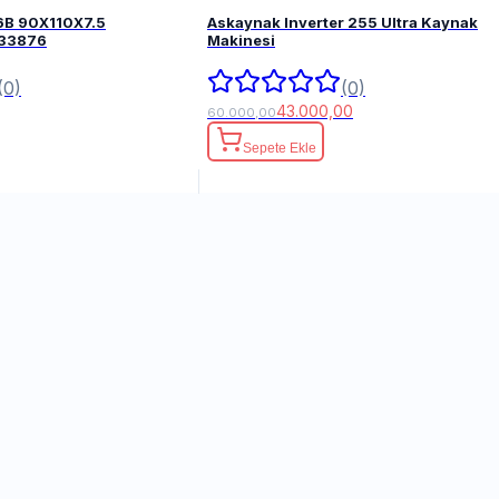
6B 90X110X7.5
Askaynak Inverter 255 Ultra Kaynak
FPM 82033876
Makinesi
(0)
(0)
43.000,00
60.000,00
Sepete Ekle