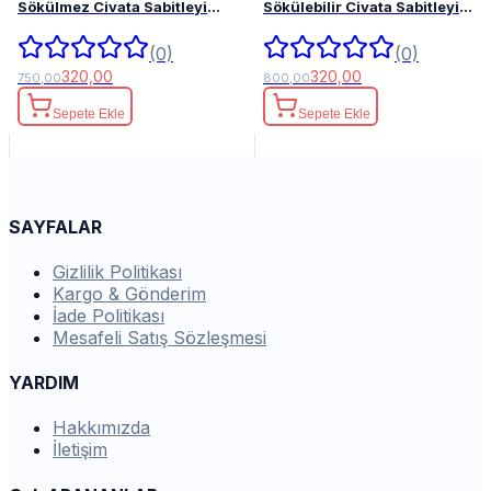
Sökülmez Civata Sabitleyici
Sökülebilir Civata Sabitleyici
50ml.
50ml.
(0)
(0)
320,00
320,00
750,00
800,00
Sepete Ekle
Sepete Ekle
SAYFALAR
Gizlilik Politikası
Kargo & Gönderim
İade Politikası
Mesafeli Satış Sözleşmesi
YARDIM
Hakkımızda
İletişim