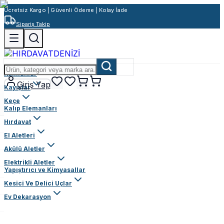
Ücretsiz Kargo | Güvenli Ödeme | Kolay İade
Sipariş Takip
Rulmanlar
Giriş Yap
Kayışlar
Keçe
Kalıp Elemanları
Hırdavat
El Aletleri
Akülü Aletler
Elektrikli Aletler
Yapıştırıcı ve Kimyasallar
Kesici Ve Delici Uçlar
Ev Dekarasyon