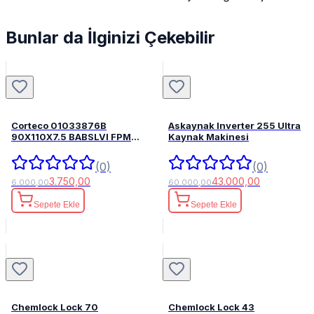
Bunlar da İlginizi Çekebilir
Corteco 01033876B
Askaynak Inverter 255 Ultra
90X110X7.5 BABSLVI FPM
Kaynak Makinesi
82033876
(0)
(0)
3.750,00
43.000,00
6.000,00
60.000,00
Sepete Ekle
Sepete Ekle
Chemlock Lock 70
Chemlock Lock 43