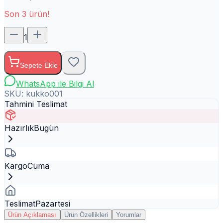
Son
3
ürün!
1
Sepete Ekle
WhatsApp ile Bilgi Al
SKU:
kukko001
Tahmini Teslimat
Hazırlık
Bugün
Kargo
Cuma
Teslimat
Pazartesi
Ürün Açıklaması
Ürün Özellikleri
Yorumlar