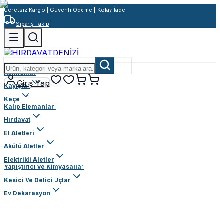
Ücretsiz Kargo | Güvenli Ödeme | Kolay İade
Sipariş Takip
Rulmanlar
Giriş Yap
Kayışlar
Keçe
Kalıp Elemanları
Hırdavat
El Aletleri
Akülü Aletler
Elektrikli Aletler
Yapıştırıcı ve Kimyasallar
Kesici Ve Delici Uçlar
Ev Dekarasyon