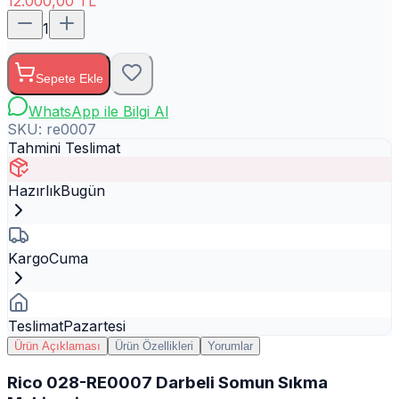
12.000,00
TL
1
Sepete Ekle
WhatsApp ile Bilgi Al
SKU:
re0007
Tahmini Teslimat
Hazırlık
Bugün
Kargo
Cuma
Teslimat
Pazartesi
Ürün Açıklaması
Ürün Özellikleri
Yorumlar
Rico 028-RE0007 Darbeli Somun Sıkma