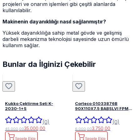
projeleri ve onarım işlemleri gibi çeşitli alanlarda
kullanılabilir.
Makinenin dayanıklılığı nasıl sağlanmıştır?
Yüksek dayanıklılığa sahip metal gövde ve gelişmiş
darbeli mekanizma teknolojisi sayesinde uzun ömürlü
kullanım sağlar.
Bunlar da İlginizi Çekebilir
Kukko Çektirme Seti K-
Corteco 01033876B
2030-1+S
90X110X7.5 BABSLVI FPM
82033876
(0)
(0)
35.000,00
3.750,00
45.000,00
6.000,00
Sepete Ekle
Sepete Ekle