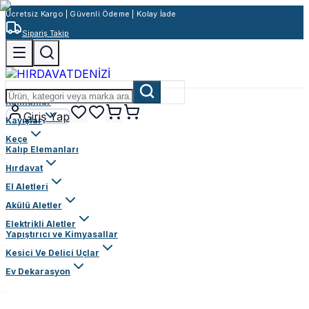
Ücretsiz Kargo | Güvenli Ödeme | Kolay İade
Sipariş Takip
Rulmanlar
Giriş Yap
Kayışlar
Keçe
Kalıp Elemanları
Hırdavat
El Aletleri
Akülü Aletler
Elektrikli Aletler
Yapıştırıcı ve Kimyasallar
Kesici Ve Delici Uçlar
Ev Dekarasyon