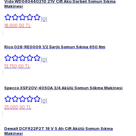
Vido WD040440210 21V Çift Akü Darbeli Somun Sıkma
Makinesi
(0)
18.000,00 TL
Rico 028-RE0009 1/2 Şarjlı Somun Sıkma 650 Nm
(0)
13.750,00 TL
Specco XSP20V-4050A 3/4 Akülü Somun Sökme Makinesi
(0)
25.000,00 TL
Dewalt DCF922P2T 18 V 5 Ah Çift Akülü Somun Sıkma
Makinesi