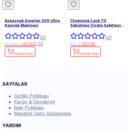
Askaynak Inverter 255 Ultra
Chemlock Lock 70
Kaynak Makinesi
Sökülmez Civata Sabitleyici
50ml.
(0)
(0)
43.000,00
320,00
60.000,00
750,00
Sepete Ekle
Sepete Ekle
SAYFALAR
Gizlilik Politikası
Kargo & Gönderim
İade Politikası
Mesafeli Satış Sözleşmesi
YARDIM