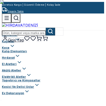
Ücretsiz Kargo | Güvenli Ödeme | Kolay İade
Sipariş Takip
Rulmanlar
Giriş Yap
Kayışlar
Keçe
Kalıp Elemanları
Hırdavat
El Aletleri
Akülü Aletler
Elektrikli Aletler
Yapıştırıcı ve Kimyasallar
Kesici Ve Delici Uçlar
Ev Dekarasyon