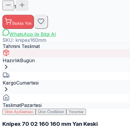
1
Stokta Yok
WhatsApp ile Bilgi Al
SKU:
knipex160mm
Tahmini Teslimat
Hazırlık
Bugün
Kargo
Cumartesi
Teslimat
Pazartesi
Ürün Açıklaması
Ürün Özellikleri
Yorumlar
Knipex 70 02 160 160 mm Yan Keski