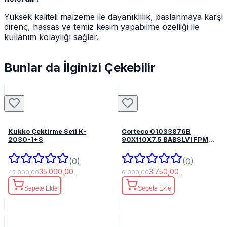
Yüksek kaliteli malzeme ile dayanıklılık, paslanmaya karşı
direnç, hassas ve temiz kesim yapabilme özelliği ile
kullanım kolaylığı sağlar.
Bunlar da İlginizi Çekebilir
Kukko Çektirme Seti K-
Corteco 01033876B
2030-1+S
90X110X7.5 BABSLVI FPM
82033876
(0)
(0)
35.000,00
3.750,00
45.000,00
6.000,00
Sepete Ekle
Sepete Ekle