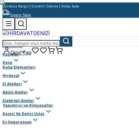
Ücretsiz Kargo | Güvenli Ödeme | Kolay İade
Sipariş Takip
Rulmanlar
Giriş Yap
Kayışlar
Keçe
Kalıp Elemanları
Hırdavat
El Aletleri
Akülü Aletler
Elektrikli Aletler
Yapıştırıcı ve Kimyasallar
Kesici Ve Delici Uçlar
Ev Dekarasyon