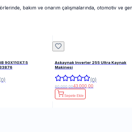
rlerinde, bakım ve onarım çalışmalarında, otomotiv ve gemi i
6B 90X110X7.5
Askaynak Inverter 255 Ultra Kaynak
FPM 82033876
Makinesi
(0)
(0)
43.000,00
60.000,00
Sepete Ekle