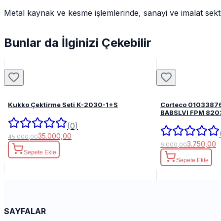
Metal kaynak ve kesme işlemlerinde, sanayi ve imalat sektö
Bunlar da İlginizi Çekebilir
Kukko Çektirme Seti K-2030-1+S
Corteco 0103387
BABSLVI 
(0)
35.000,00
45.000,00
3.750,00
6.000,00
Sepete Ekle
Sepete Ekle
SAYFALAR