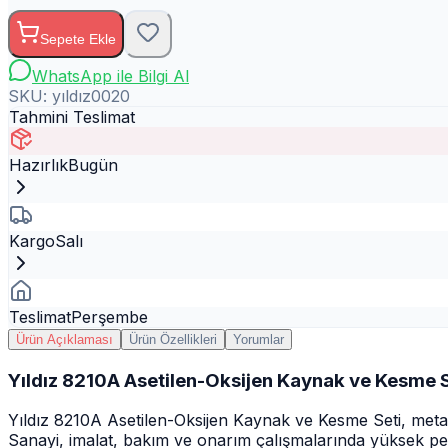
Sepete Ekle
WhatsApp ile Bilgi Al
SKU:
yıldız0020
Tahmini Teslimat
Hazırlık
Bugün
Kargo
Salı
Teslimat
Perşembe
Ürün Açıklaması
Ürün Özellikleri
Yorumlar
Yıldız 8210A Asetilen-Oksijen Kaynak ve Kesme S
Yıldız 8210A Asetilen-Oksijen Kaynak ve Kesme Seti, meta
Sanayi, imalat, bakım ve onarım çalışmalarında yüksek perfor