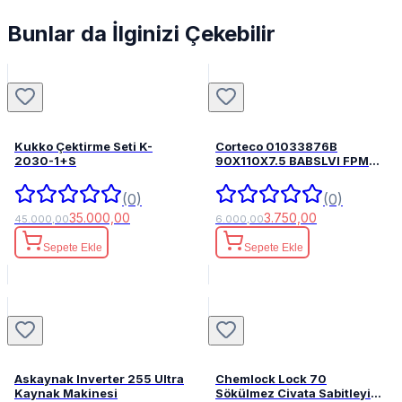
Bunlar da İlginizi Çekebilir
Kukko Çektirme Seti K-
Corteco 01033876B
2030-1+S
90X110X7.5 BABSLVI FPM
82033876
(0)
(0)
35.000,00
3.750,00
45.000,00
6.000,00
Sepete Ekle
Sepete Ekle
Askaynak Inverter 255 Ultra
Chemlock Lock 70
Kaynak Makinesi
Sökülmez Civata Sabitleyici