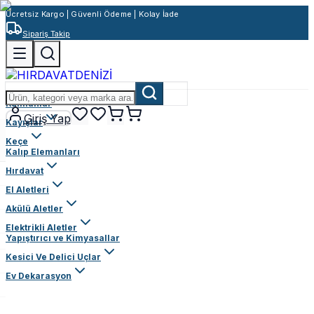
Ücretsiz Kargo | Güvenli Ödeme | Kolay İade
Sipariş Takip
Rulmanlar
Giriş Yap
Kayışlar
Keçe
Kalıp Elemanları
Hırdavat
El Aletleri
Akülü Aletler
Elektrikli Aletler
Yapıştırıcı ve Kimyasallar
Kesici Ve Delici Uçlar
Ev Dekarasyon