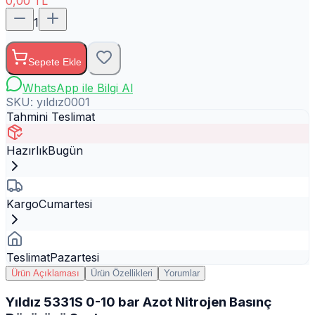
0,00
TL
1
Sepete Ekle
WhatsApp ile Bilgi Al
SKU:
yıldız0001
Tahmini Teslimat
Hazırlık
Bugün
Kargo
Cumartesi
Teslimat
Pazartesi
Ürün Açıklaması
Ürün Özellikleri
Yorumlar
Yıldız 5331S 0-10 bar Azot Nitrojen Basınç