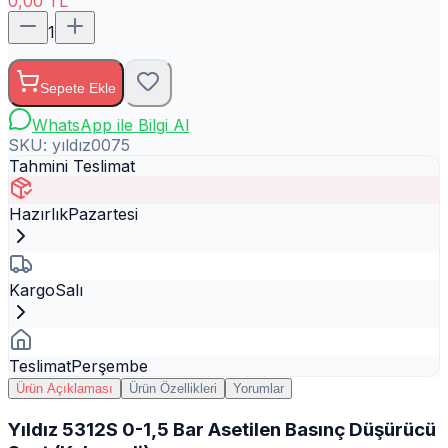
0,00
TL
1
Sepete Ekle
WhatsApp ile Bilgi Al
SKU:
yıldız0075
Tahmini Teslimat
Hazırlık
Pazartesi
Kargo
Salı
Teslimat
Perşembe
Ürün Açıklaması
Ürün Özellikleri
Yorumlar
Yıldız 5312S 0-1,5 Bar Asetilen Basınç Düşürücü