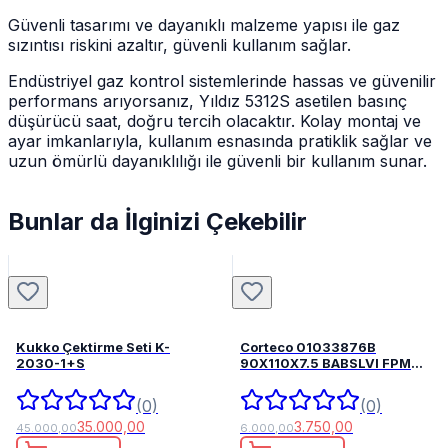
Güvenli tasarımı ve dayanıklı malzeme yapısı ile gaz
sızıntısı riskini azaltır, güvenli kullanım sağlar.
Endüstriyel gaz kontrol sistemlerinde hassas ve güvenilir
performans arıyorsanız, Yıldız 5312S asetilen basınç
düşürücü saat, doğru tercih olacaktır. Kolay montaj ve
ayar imkanlarıyla, kullanım esnasında pratiklik sağlar ve
uzun ömürlü dayanıklılığı ile güvenli bir kullanım sunar.
Bunlar da İlginizi Çekebilir
Kukko Çektirme Seti K-
Corteco 01033876B
2030-1+S
90X110X7.5 BABSLVI FPM
82033876
(0)
(0)
35.000,00
3.750,00
45.000,00
6.000,00