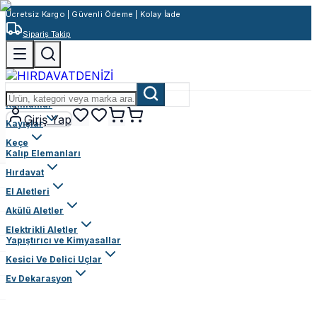
Ücretsiz Kargo | Güvenli Ödeme | Kolay İade
Sipariş Takip
Rulmanlar
Giriş Yap
Kayışlar
Keçe
Kalıp Elemanları
Hırdavat
El Aletleri
Akülü Aletler
Elektrikli Aletler
Yapıştırıcı ve Kimyasallar
Kesici Ve Delici Uçlar
Ev Dekarasyon