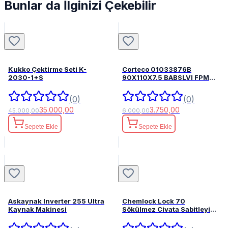
Bunlar da İlginizi Çekebilir
Kukko Çektirme Seti K-
Corteco 01033876B
2030-1+S
90X110X7.5 BABSLVI FPM
82033876
(0)
(0)
35.000,00
3.750,00
45.000,00
6.000,00
Sepete Ekle
Sepete Ekle
Askaynak Inverter 255 Ultra
Chemlock Lock 70
Kaynak Makinesi
Sökülmez Civata Sabitleyici
50ml.