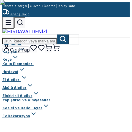
Ücretsiz Kargo | Güvenli Ödeme | Kolay İade
Sipariş Takip
Rulmanlar
Giriş Yap
Kayışlar
Keçe
Kalıp Elemanları
Hırdavat
El Aletleri
Akülü Aletler
Elektrikli Aletler
Yapıştırıcı ve Kimyasallar
Kesici Ve Delici Uçlar
Ev Dekarasyon