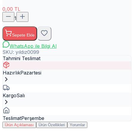
0,00
TL
1
Sepete Ekle
WhatsApp ile Bilgi Al
SKU:
yıldız0099
Tahmini Teslimat
Hazırlık
Pazartesi
Kargo
Salı
Teslimat
Perşembe
Ürün Açıklaması
Ürün Özellikleri
Yorumlar