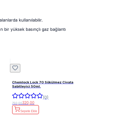
anlarda kullanılabilir.
en bir yüksek basınçlı gaz bağlantı
Chemlock Lock 70 Sökülmez Civata
Sabitleyici 50ml.
(0)
320,00
750,00
Sepete Ekle