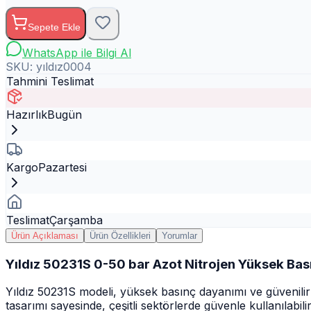
Sepete Ekle
WhatsApp ile Bilgi Al
SKU:
yıldız0004
Tahmini Teslimat
Hazırlık
Bugün
Kargo
Pazartesi
Teslimat
Çarşamba
Ürün Açıklaması
Ürün Özellikleri
Yorumlar
Yıldız 50231S 0-50 bar Azot Nitrojen Yüksek Bas
Yıldız 50231S modeli, yüksek basınç dayanımı ve güvenilirl
tasarımı sayesinde, çeşitli sektörlerde güvenle kullanılabi