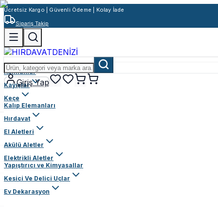
Ücretsiz Kargo | Güvenli Ödeme | Kolay İade
Sipariş Takip
Rulmanlar
Giriş Yap
Kayışlar
Keçe
Kalıp Elemanları
Hırdavat
El Aletleri
Akülü Aletler
Elektrikli Aletler
Yapıştırıcı ve Kimyasallar
Kesici Ve Delici Uçlar
Ev Dekarasyon