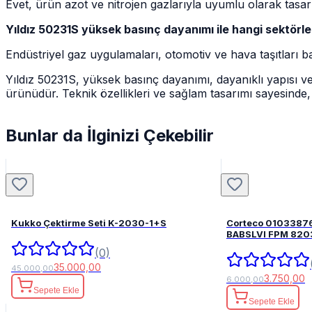
Evet, ürün azot ve nitrojen gazlarıyla uyumlu olarak tasarl
Yıldız 50231S yüksek basınç dayanımı ile hangi sektörler
Endüstriyel gaz uygulamaları, otomotiv ve hava taşıtları ba
Yıldız 50231S, yüksek basınç dayanımı, dayanıklı yapısı ve k
ürünüdür. Teknik özellikleri ve sağlam tasarımı sayesinde
Bunlar da İlginizi Çekebilir
Kukko Çektirme Seti K-2030-1+S
Corteco 0103387
BABSLVI 
(0)
35.000,00
45.000,00
3.750,00
6.000,00
Sepete Ekle
Sepete Ekle