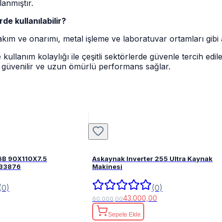
anmıştır.
de kullanılabilir?
kım ve onarımı, metal işleme ve laboratuvar ortamları gibi al
ullanım kolaylığı ile çeşitli sektörlerde güvenle tercih edil
, güvenilir ve uzun ömürlü performans sağlar.
6B 90X110X7.5
Askaynak Inverter 255 Ultra Kaynak
FPM 82033876
Makinesi
(0)
(0)
43.000,00
60.000,00
Sepete Ekle