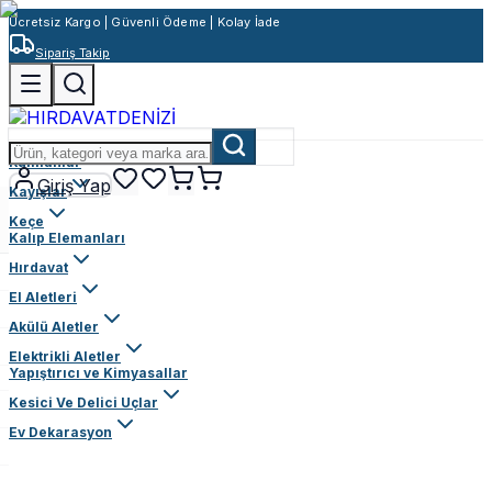
Ücretsiz Kargo | Güvenli Ödeme | Kolay İade
Sipariş Takip
Rulmanlar
Giriş Yap
Kayışlar
Keçe
Kalıp Elemanları
Hırdavat
El Aletleri
Akülü Aletler
Elektrikli Aletler
Yapıştırıcı ve Kimyasallar
Kesici Ve Delici Uçlar
Ev Dekarasyon