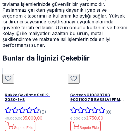
tavlama işlemlerinizde güvenilir bir yardımcıdır.
Paslanmaz çelikten yapılmış dayanıklı yapısı ve
ergonomik tasarımı ile kullanım kolaylığı sağlar. Yüksek
ısı direnci sayesinde çeşitli sanayi uygulamalarında
güvenle tercih edilebilir. Uzun ömürlü kullanım ve bakım
kolaylığı ile maliyetleri azaltan bu ürün, metal
şekillendirme ve malzeme ısıl işlemlerinizde en iyi
performansı sunar.
Bunlar da İlginizi Çekebilir
Kukko Çektirme Seti K-
Corteco 01033876B
2030-1+S
90X110X7.5 BABSLVI FPM
82033876
(0)
(0)
35.000,00
3.750,00
45.000,00
6.000,00
Sepete Ekle
Sepete Ekle