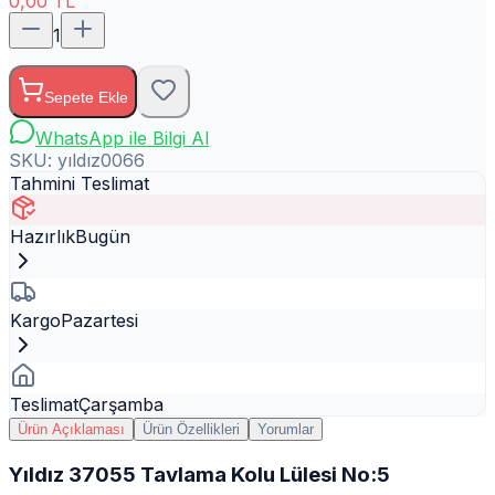
0,00
TL
1
Sepete Ekle
WhatsApp ile Bilgi Al
SKU:
yıldız0066
Tahmini Teslimat
Hazırlık
Bugün
Kargo
Pazartesi
Teslimat
Çarşamba
Ürün Açıklaması
Ürün Özellikleri
Yorumlar
Yıldız 37055 Tavlama Kolu Lülesi No:5