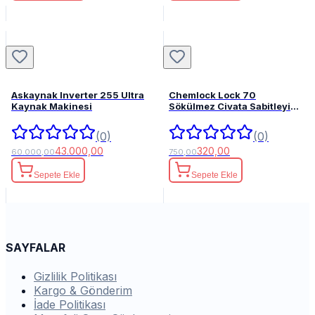
Askaynak Inverter 255 Ultra
Chemlock Lock 70
Kaynak Makinesi
Sökülmez Civata Sabitleyici
50ml.
(0)
(0)
43.000,00
320,00
60.000,00
750,00
Sepete Ekle
Sepete Ekle
SAYFALAR
Gizlilik Politikası
Kargo & Gönderim
İade Politikası