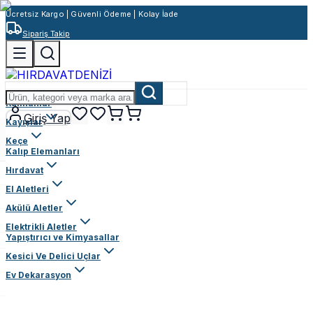
Ücretsiz Kargo | Güvenli Ödeme | Kolay İade
Sipariş Takip
Rulmanlar
Giriş Yap
Kayışlar
Keçe
Kalıp Elemanları
Hırdavat
El Aletleri
Akülü Aletler
Elektrikli Aletler
Yapıştırıcı ve Kimyasallar
Kesici Ve Delici Uçlar
Ev Dekarasyon