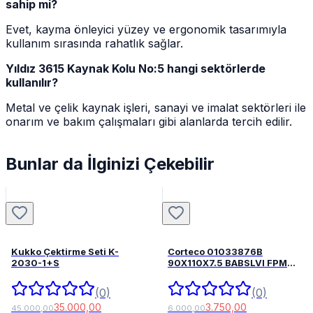
sahip mi?
Evet, kayma önleyici yüzey ve ergonomik tasarımıyla
kullanım sırasında rahatlık sağlar.
Yıldız 3615 Kaynak Kolu No:5 hangi sektörlerde
kullanılır?
Metal ve çelik kaynak işleri, sanayi ve imalat sektörleri ile
onarım ve bakım çalışmaları gibi alanlarda tercih edilir.
Bunlar da İlginizi Çekebilir
Kukko Çektirme Seti K-
Corteco 01033876B
2030-1+S
90X110X7.5 BABSLVI FPM
82033876
(0)
(0)
35.000,00
3.750,00
45.000,00
6.000,00