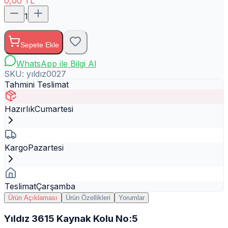
0,00
TL
1
Sepete Ekle
WhatsApp ile Bilgi Al
SKU:
yıldız0027
Tahmini Teslimat
Hazırlık
Cumartesi
Kargo
Pazartesi
Teslimat
Çarşamba
Ürün Açıklaması
Ürün Özellikleri
Yorumlar
Yıldız 3615 Kaynak Kolu No:5