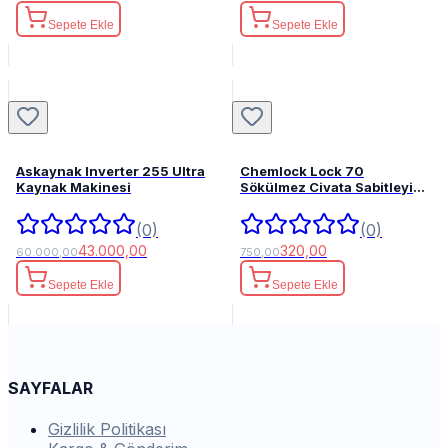
Sepete Ekle
Sepete Ekle
Askaynak Inverter 255 Ultra
Chemlock Lock 70
Kaynak Makinesi
Sökülmez Civata Sabitleyici
50ml.
(0)
(0)
43.000,00
320,00
60.000,00
750,00
Sepete Ekle
Sepete Ekle
SAYFALAR
Gizlilik Politikası