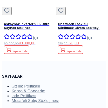
Askaynak Inverter 255 Ultra
Chemlock Lock 70
Kaynak Makinesi
Sökülmez Civata Sabitleyici
50ml.
(0)
(0)
43.000,00
320,00
60.000,00
750,00
Sepete Ekle
Sepete Ekle
SAYFALAR
Gizlilik Politikası
Kargo & Gönderim
İade Politikası
Mesafeli Satış Sözleşmesi