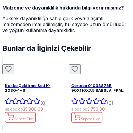
Malzeme ve dayanıklılık hakkında bilgi verir misiniz?
Yüksek dayanıklılığa sahip çelik veya alaşımlı
malzemeden imal edilmiştir, bu sayede uzun ömürlüdür
ve yoğun kullanıma dayanıklıdır.
Bunlar da İlginizi Çekebilir
Kukko Çektirme Seti K-
Corteco 01033876B
2030-1+S
90X110X7.5 BABSLVI FPM
82033876
(0)
(0)
35.000,00
3.750,00
45.000,00
6.000,00
Sepete Ekle
Sepete Ekle