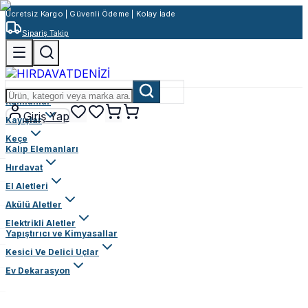
Ücretsiz Kargo | Güvenli Ödeme | Kolay İade
Sipariş Takip
Rulmanlar
Giriş Yap
Kayışlar
Keçe
Kalıp Elemanları
Hırdavat
El Aletleri
Akülü Aletler
Elektrikli Aletler
Yapıştırıcı ve Kimyasallar
Kesici Ve Delici Uçlar
Ev Dekarasyon