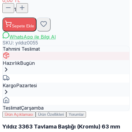
0,00
TL
1
Sepete Ekle
WhatsApp ile Bilgi Al
SKU:
yıldız0055
Tahmini Teslimat
Hazırlık
Bugün
Kargo
Pazartesi
Teslimat
Çarşamba
Ürün Açıklaması
Ürün Özellikleri
Yorumlar
Yıldız 3363 Tavlama Başlığı (Kromlu) 63 mm