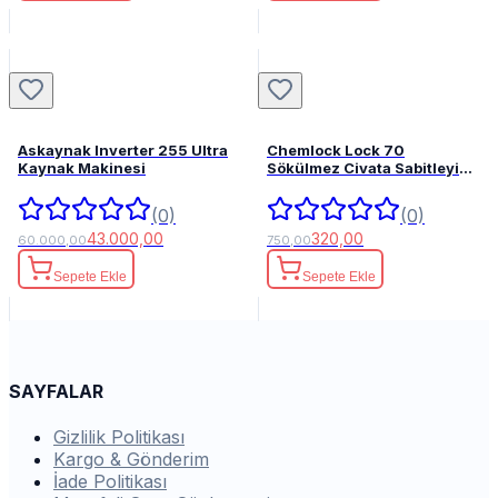
Askaynak Inverter 255 Ultra
Chemlock Lock 70
Kaynak Makinesi
Sökülmez Civata Sabitleyici
50ml.
(0)
(0)
43.000,00
320,00
60.000,00
750,00
Sepete Ekle
Sepete Ekle
SAYFALAR
Gizlilik Politikası
Kargo & Gönderim
İade Politikası