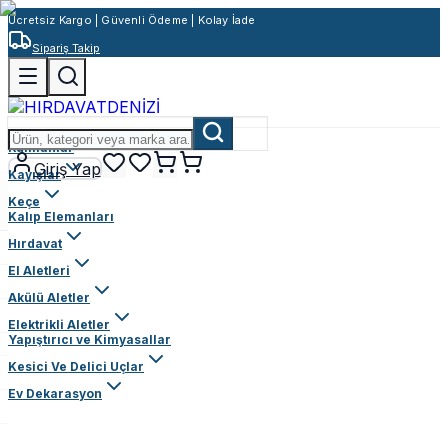
Ücretsiz Kargo | Güvenli Ödeme | Kolay İade
Sipariş Takip
Rulmanlar
Giriş Yap
Kayışlar
Keçe
Kalıp Elemanları
Hırdavat
El Aletleri
Akülü Aletler
Elektrikli Aletler
Yapıştırıcı ve Kimyasallar
Kesici Ve Delici Uçlar
Ev Dekarasyon