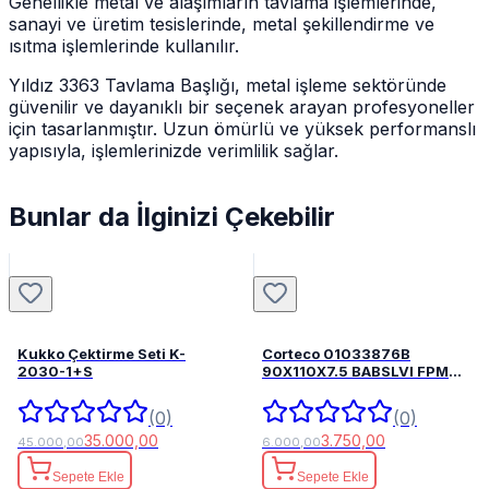
Genellikle metal ve alaşımların tavlama işlemlerinde,
sanayi ve üretim tesislerinde, metal şekillendirme ve
ısıtma işlemlerinde kullanılır.
Yıldız 3363 Tavlama Başlığı, metal işleme sektöründe
güvenilir ve dayanıklı bir seçenek arayan profesyoneller
için tasarlanmıştır. Uzun ömürlü ve yüksek performanslı
yapısıyla, işlemlerinizde verimlilik sağlar.
Bunlar da İlginizi Çekebilir
Kukko Çektirme Seti K-
Corteco 01033876B
2030-1+S
90X110X7.5 BABSLVI FPM
82033876
(0)
(0)
35.000,00
3.750,00
45.000,00
6.000,00
Sepete Ekle
Sepete Ekle