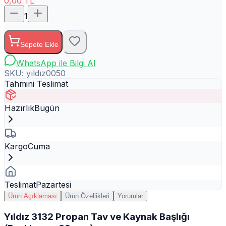
0,00
TL
1
Sepete Ekle
WhatsApp ile Bilgi Al
SKU:
yıldız0050
Tahmini Teslimat
Hazırlık
Bugün
Kargo
Cuma
Teslimat
Pazartesi
Ürün Açıklaması
Ürün Özellikleri
Yorumlar
Yıldız 3132 Propan Tav ve Kaynak Başlığı