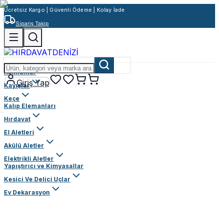
Ücretsiz Kargo | Güvenli Ödeme | Kolay İade
Sipariş Takip
Rulmanlar
Giriş Yap
Kayışlar
Keçe
Kalıp Elemanları
Hırdavat
El Aletleri
Akülü Aletler
Elektrikli Aletler
Yapıştırıcı ve Kimyasallar
Kesici Ve Delici Uçlar
Ev Dekarasyon