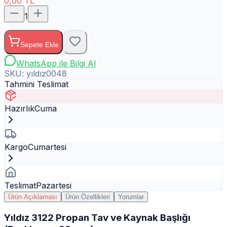
0,00
TL
1
Sepete Ekle
WhatsApp ile Bilgi Al
SKU:
yıldız0048
Tahmini Teslimat
Hazırlık
Cuma
Kargo
Cumartesi
Teslimat
Pazartesi
Ürün Açıklaması
Ürün Özellikleri
Yorumlar
Yıldız 3122 Propan Tav ve Kaynak Başlığı