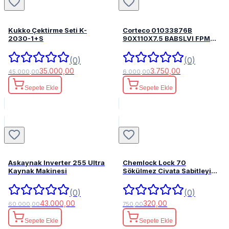
Kukko Çektirme Seti K-
Corteco 01033876B
2030-1+S
90X110X7.5 BABSLVI FPM
82033876
(0)
(0)
35.000,00
3.750,00
45.000,00
6.000,00
Sepete Ekle
Sepete Ekle
Askaynak Inverter 255 Ultra
Chemlock Lock 70
Kaynak Makinesi
Sökülmez Civata Sabitleyici
50ml.
(0)
(0)
43.000,00
320,00
60.000,00
750,00
Sepete Ekle
Sepete Ekle