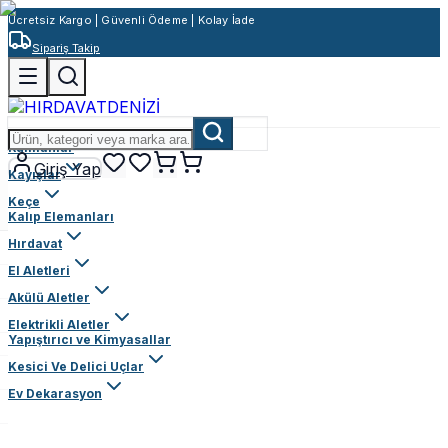
Ücretsiz Kargo | Güvenli Ödeme | Kolay İade
Sipariş Takip
Rulmanlar
Giriş Yap
Kayışlar
Keçe
Kalıp Elemanları
Hırdavat
El Aletleri
Akülü Aletler
Elektrikli Aletler
Yapıştırıcı ve Kimyasallar
Kesici Ve Delici Uçlar
Ev Dekarasyon