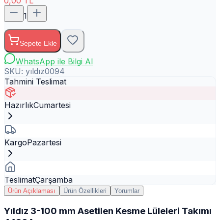
0,00
TL
1
Sepete Ekle
WhatsApp ile Bilgi Al
SKU:
yıldız0094
Tahmini Teslimat
Hazırlık
Cumartesi
Kargo
Pazartesi
Teslimat
Çarşamba
Ürün Açıklaması
Ürün Özellikleri
Yorumlar
Yıldız 3-100 mm Asetilen Kesme Lüleleri Takımı