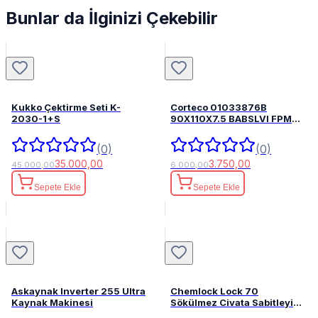
Bunlar da İlginizi Çekebilir
Kukko Çektirme Seti K-
Corteco 01033876B
2030-1+S
90X110X7.5 BABSLVI FPM
82033876
(0)
(0)
35.000,00
3.750,00
45.000,00
6.000,00
Sepete Ekle
Sepete Ekle
Askaynak Inverter 255 Ultra
Chemlock Lock 70
Kaynak Makinesi
Sökülmez Civata Sabitleyici
50ml.