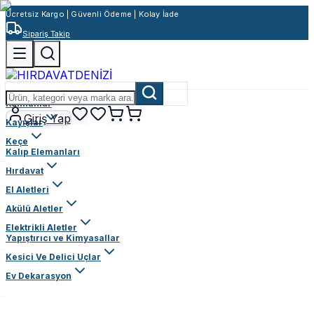
Ücretsiz Kargo | Güvenli Ödeme | Kolay İade
Sipariş Takip
Rulmanlar
Giriş Yap
Kayışlar
Keçe
Kalıp Elemanları
Hırdavat
El Aletleri
Akülü Aletler
Elektrikli Aletler
Yapıştırıcı ve Kimyasallar
Kesici Ve Delici Uçlar
Ev Dekarasyon