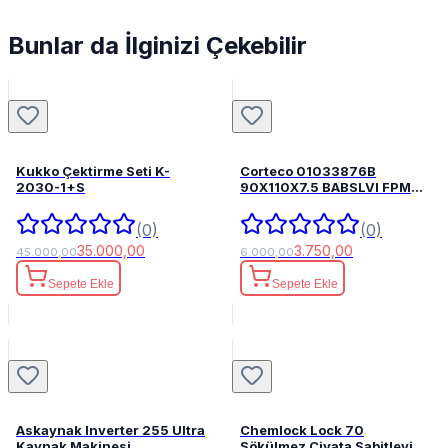
Bunlar da İlginizi Çekebilir
Kukko Çektirme Seti K-
Corteco 01033876B
2030-1+S
90X110X7.5 BABSLVI FPM
82033876
(0)
(0)
35.000,00
3.750,00
45.000,00
6.000,00
Sepete Ekle
Sepete Ekle
Askaynak Inverter 255 Ultra
Chemlock Lock 70
Kaynak Makinesi
Sökülmez Civata Sabitleyici