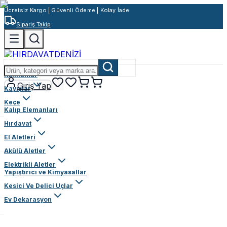
Ücretsiz Kargo | Güvenli Ödeme | Kolay İade
Sipariş Takip
Rulmanlar
Giriş Yap
Kayışlar
Keçe
Kalıp Elemanları
Hırdavat
El Aletleri
Akülü Aletler
Elektrikli Aletler
Yapıştırıcı ve Kimyasallar
Kesici Ve Delici Uçlar
Ev Dekarasyon