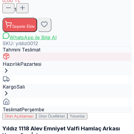
0,00
TL
1
Sepete Ekle
WhatsApp ile Bilgi Al
SKU:
yıldız0012
Tahmini Teslimat
Hazırlık
Pazartesi
Kargo
Salı
Teslimat
Perşembe
Ürün Açıklaması
Ürün Özellikleri
Yorumlar
Yıldız 1118 Alev Emniyet Valfi Hamlaç Arkası