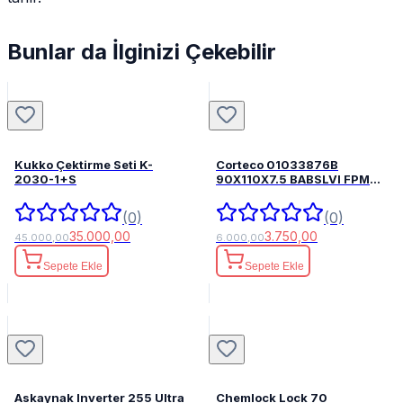
Bunlar da İlginizi Çekebilir
Kukko Çektirme Seti K-
Corteco 01033876B
2030-1+S
90X110X7.5 BABSLVI FPM
82033876
(0)
(0)
35.000,00
3.750,00
45.000,00
6.000,00
Sepete Ekle
Sepete Ekle
Askaynak Inverter 255 Ultra
Chemlock Lock 70