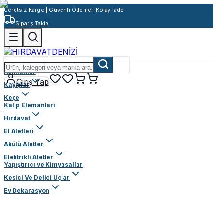
Ücretsiz Kargo | Güvenli Ödeme | Kolay İade
Sipariş Takip
Rulmanlar
Giriş Yap
Kayışlar
Keçe
Kalıp Elemanları
Hırdavat
El Aletleri
Akülü Aletler
Elektrikli Aletler
Yapıştırıcı ve Kimyasallar
Kesici Ve Delici Uçlar
Ev Dekarasyon