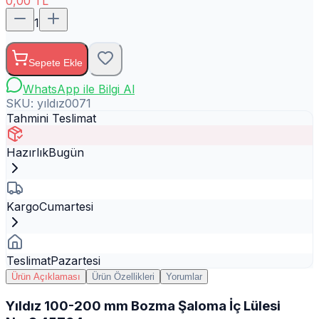
0,00
TL
1
Sepete Ekle
WhatsApp ile Bilgi Al
SKU:
yıldız0071
Tahmini Teslimat
Hazırlık
Bugün
Kargo
Cumartesi
Teslimat
Pazartesi
Ürün Açıklaması
Ürün Özellikleri
Yorumlar
Yıldız 100-200 mm Bozma Şaloma İç Lülesi