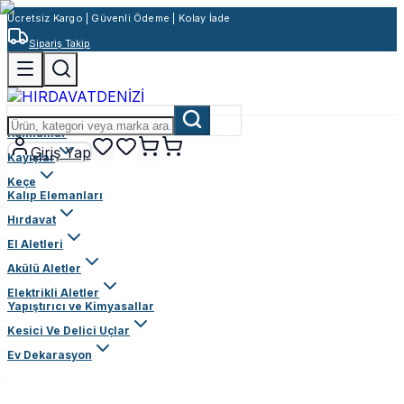
Ücretsiz Kargo | Güvenli Ödeme | Kolay İade
Sipariş Takip
Rulmanlar
Giriş Yap
Kayışlar
Keçe
Kalıp Elemanları
Hırdavat
El Aletleri
Akülü Aletler
Elektrikli Aletler
Yapıştırıcı ve Kimyasallar
Kesici Ve Delici Uçlar
Ev Dekarasyon