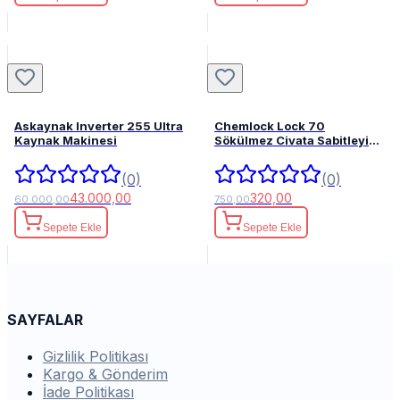
Askaynak Inverter 255 Ultra
Chemlock Lock 70
Kaynak Makinesi
Sökülmez Civata Sabitleyici
50ml.
(0)
(0)
43.000,00
320,00
60.000,00
750,00
Sepete Ekle
Sepete Ekle
SAYFALAR
Gizlilik Politikası
Kargo & Gönderim
İade Politikası