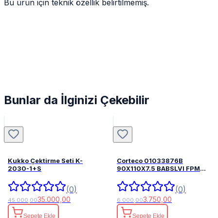
Bu ürün için teknik özellik belirtilmemiş.
Bunlar da İlginizi Çekebilir
Kukko Çektirme Seti K-
Corteco 01033876B
2030-1+S
90X110X7.5 BABSLVI FPM
82033876
(0)
(0)
35.000,00
3.750,00
45.000,00
6.000,00
Sepete Ekle
Sepete Ekle