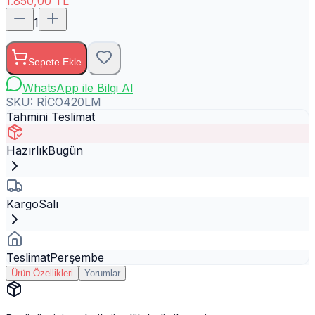
1.850,00
TL
1
Sepete Ekle
WhatsApp ile Bilgi Al
SKU:
RİCO420LM
Tahmini Teslimat
Hazırlık
Bugün
Kargo
Salı
Teslimat
Perşembe
Ürün Özellikleri
Yorumlar