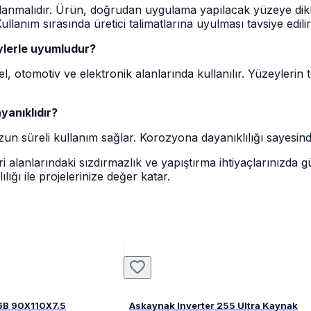
anmalıdır. Ürün, doğrudan uygulama yapılacak yüzeye dikka
llanım sırasında üretici talimatlarına uyulması tavsiye edilir
eylerle uyumludur?
el, otomotiv ve elektronik alanlarında kullanılır. Yüzeyleri
yanıklıdır?
uzun süreli kullanım sağlar. Korozyona dayanıklılığı sayesind
i alanlarındaki sızdırmazlık ve yapıştırma ihtiyaçlarınızda g
ığı ile projelerinize değer katar.
6B 90X110X7.5
Askaynak Inverter 255 Ultra Kaynak