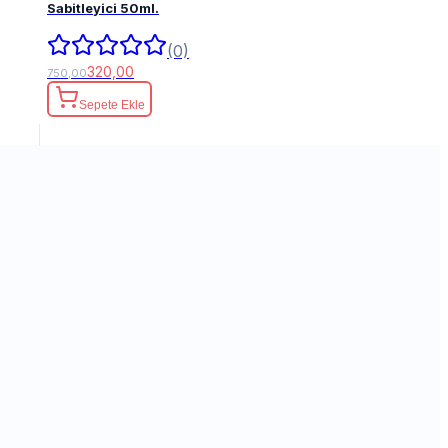
Sabitleyici 50ml.
(0)
320,00
750,00
Sepete Ekle