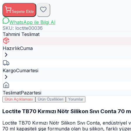
Sepete Ekle
WhatsApp ile Bilgi Al
SKU:
loctite00036
Tahmini Teslimat
Hazırlık
Cuma
Kargo
Cumartesi
Teslimat
Pazartesi
Ürün Açıklaması
Ürün Özellikleri
Yorumlar
Loctite TB70 Kırmızı Nötr Silikon Sıvı Conta 70 m
Loctite TB70 Kırmızı Nötr Silikon Sıvı Conta, endüstriyel
70 ml kapasiteli şişe formunda olan bu silikon, farklı yüze