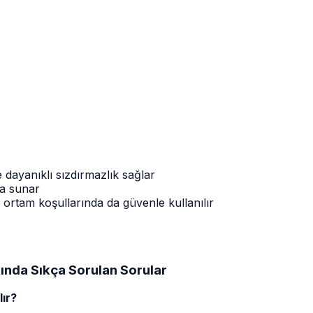
ve dayanıklı sızdırmazlık sağlar
ma sunar
ş ortam koşullarında da güvenle kullanılır
kında Sıkça Sorulan Sorular
lır?