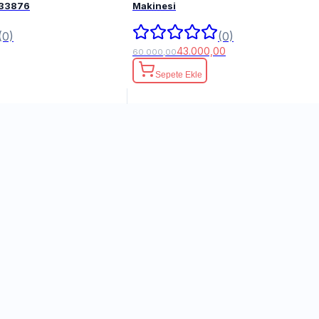
FPM 82033876
Makinesi
(0)
(0)
43.000,00
60.000,00
Sepete Ekle