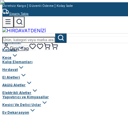
Ücretsiz Kargo | Güvenli Ödeme | Kolay İade
Sipariş Takip
Rulmanlar
Giriş Yap
Kayışlar
Keçe
Kalıp Elemanları
Hırdavat
El Aletleri
Akülü Aletler
Elektrikli Aletler
Yapıştırıcı ve Kimyasallar
Kesici Ve Delici Uçlar
Ev Dekarasyon