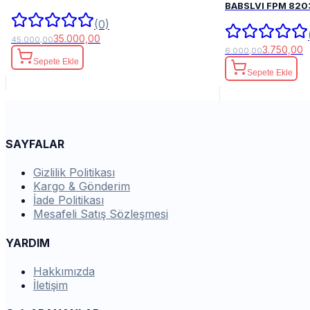
BABSLVI 
(0)
35.000,00
45.000,00
3.750,00
6.000,00
Sepete Ekle
Sepete Ekle
SAYFALAR
Gizlilik Politikası
Kargo & Gönderim
İade Politikası
Mesafeli Satış Sözleşmesi
YARDIM
Hakkımızda
İletişim