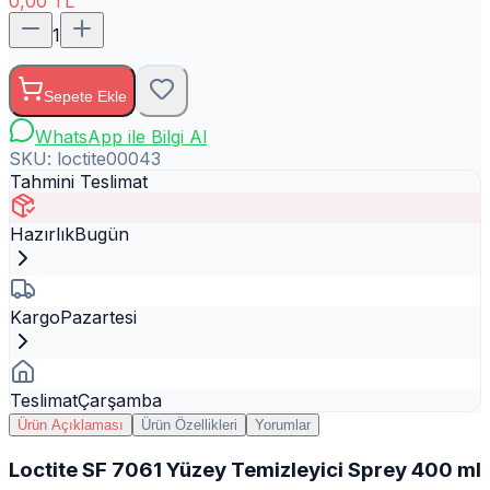
0,00
TL
1
Sepete Ekle
WhatsApp ile Bilgi Al
SKU:
loctite00043
Tahmini Teslimat
Hazırlık
Bugün
Kargo
Pazartesi
Teslimat
Çarşamba
Ürün Açıklaması
Ürün Özellikleri
Yorumlar
Loctite SF 7061 Yüzey Temizleyici Sprey 400 ml