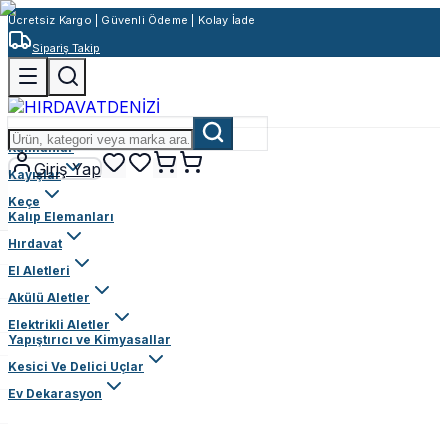
Ücretsiz Kargo | Güvenli Ödeme | Kolay İade
Sipariş Takip
Rulmanlar
Giriş Yap
Kayışlar
Keçe
Kalıp Elemanları
Hırdavat
El Aletleri
Akülü Aletler
Elektrikli Aletler
Yapıştırıcı ve Kimyasallar
Kesici Ve Delici Uçlar
Ev Dekarasyon