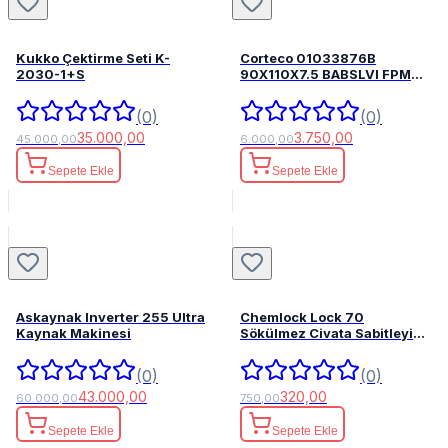
Kukko Çektirme Seti K-
Corteco 01033876B
2030-1+S
90X110X7.5 BABSLVI FPM
82033876
(0)
(0)
35.000,00
3.750,00
45.000,00
6.000,00
Sepete Ekle
Sepete Ekle
Askaynak Inverter 255 Ultra
Chemlock Lock 70
Kaynak Makinesi
Sökülmez Civata Sabitleyici
50ml.
(0)
(0)
43.000,00
320,00
60.000,00
750,00
Sepete Ekle
Sepete Ekle