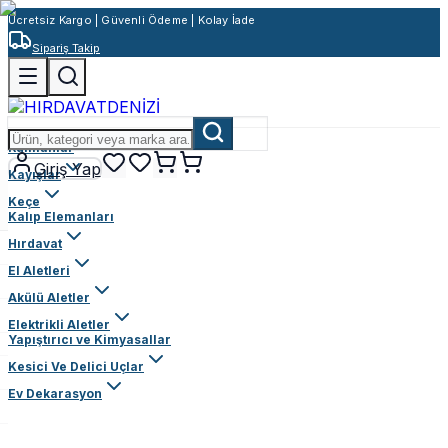
Ücretsiz Kargo | Güvenli Ödeme | Kolay İade
Sipariş Takip
Rulmanlar
Giriş Yap
Kayışlar
Keçe
Kalıp Elemanları
Hırdavat
El Aletleri
Akülü Aletler
Elektrikli Aletler
Yapıştırıcı ve Kimyasallar
Kesici Ve Delici Uçlar
Ev Dekarasyon