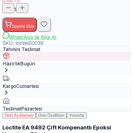
0,00
TL
1
Sepete Ekle
WhatsApp ile Bilgi Al
SKU:
loctite00039
Tahmini Teslimat
Hazırlık
Bugün
Kargo
Cumartesi
Teslimat
Pazartesi
Ürün Açıklaması
Ürün Özellikleri
Yorumlar
Loctite EA 9492 Çift Kompenantlı Epoksi