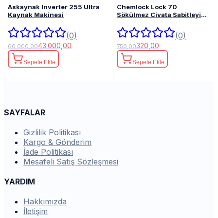
Askaynak Inverter 255 Ultra
Chemlock Lock 70
Kaynak Makinesi
Sökülmez Civata Sabitleyici
50ml.
(0)
(0)
43.000,00
320,00
60.000,00
750,00
Sepete Ekle
Sepete Ekle
SAYFALAR
Gizlilik Politikası
Kargo & Gönderim
İade Politikası
Mesafeli Satış Sözleşmesi
YARDIM
Hakkımızda
İletişim