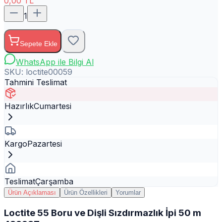
0,00
TL
1
Sepete Ekle
WhatsApp ile Bilgi Al
SKU:
loctite00059
Tahmini Teslimat
Hazırlık
Cumartesi
Kargo
Pazartesi
Teslimat
Çarşamba
Ürün Açıklaması
Ürün Özellikleri
Yorumlar
Loctite 55 Boru ve Dişli Sızdırmazlık İpi 50 m