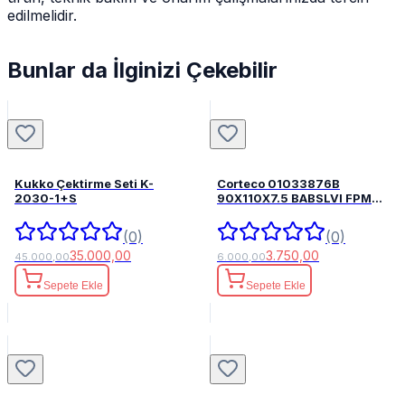
edilmelidir.
Bunlar da İlginizi Çekebilir
Kukko Çektirme Seti K-
Corteco 01033876B
2030-1+S
90X110X7.5 BABSLVI FPM
82033876
(0)
(0)
35.000,00
3.750,00
45.000,00
6.000,00
Sepete Ekle
Sepete Ekle