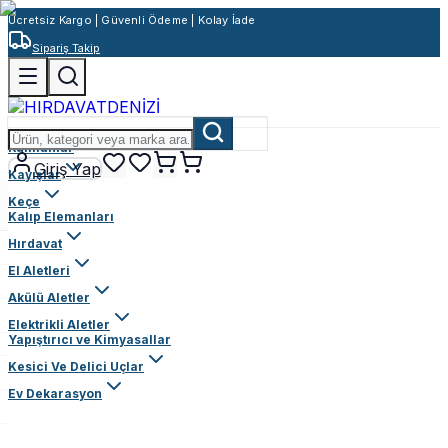
Ücretsiz Kargo | Güvenli Ödeme | Kolay İade
Sipariş Takip
Rulmanlar
Giriş Yap
Kayışlar
Keçe
Kalıp Elemanları
Hırdavat
El Aletleri
Akülü Aletler
Elektrikli Aletler
Yapıştırıcı ve Kimyasallar
Kesici Ve Delici Uçlar
Ev Dekarasyon