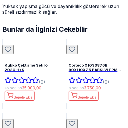
Yüksek yapışma gücü ve dayanıklılık göstererek uzun
süreli sızdırmazlık sağlar.
Bunlar da İlginizi Çekebilir
Kukko Çektirme Seti K-
Corteco 01033876B
2030-1+S
90X110X7.5 BABSLVI FPM
82033876
(0)
(0)
35.000,00
3.750,00
45.000,00
6.000,00
Sepete Ekle
Sepete Ekle