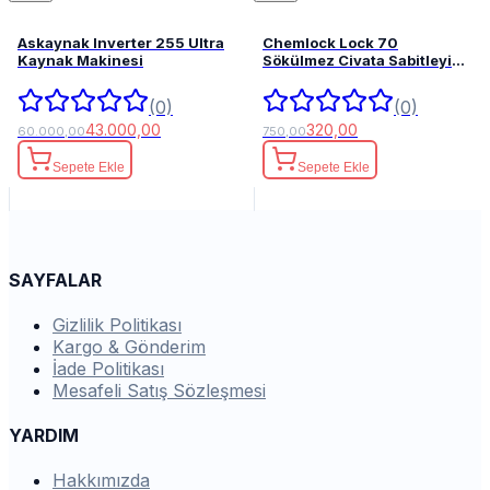
Askaynak Inverter 255 Ultra
Chemlock Lock 70
Kaynak Makinesi
Sökülmez Civata Sabitleyici
50ml.
(0)
(0)
43.000,00
320,00
60.000,00
750,00
Sepete Ekle
Sepete Ekle
SAYFALAR
Gizlilik Politikası
Kargo & Gönderim
İade Politikası
Mesafeli Satış Sözleşmesi
YARDIM
Hakkımızda