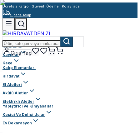
Ücretsiz Kargo | Güvenli Ödeme | Kolay İade
Sipariş Takip
Rulmanlar
Giriş Yap
Kayışlar
Keçe
Kalıp Elemanları
Hırdavat
El Aletleri
Akülü Aletler
Elektrikli Aletler
Yapıştırıcı ve Kimyasallar
Kesici Ve Delici Uçlar
Ev Dekarasyon