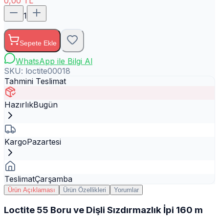
0,00
TL
1
Sepete Ekle
WhatsApp ile Bilgi Al
SKU:
loctite00018
Tahmini Teslimat
Hazırlık
Bugün
Kargo
Pazartesi
Teslimat
Çarşamba
Ürün Açıklaması
Ürün Özellikleri
Yorumlar
Loctite 55 Boru ve Dişli Sızdırmazlık İpi 160 m