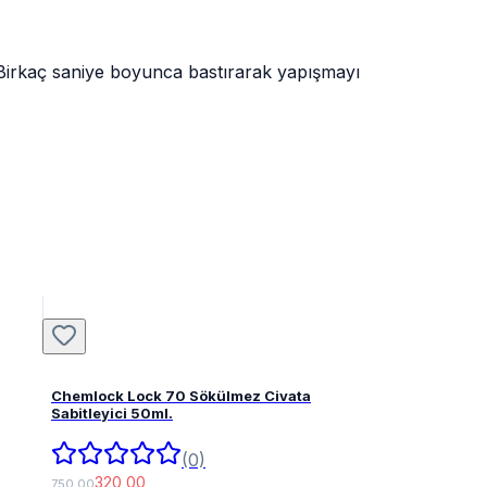
 Birkaç saniye boyunca bastırarak yapışmayı
Chemlock Lock 70 Sökülmez Civata
Sabitleyici 50ml.
(0)
320,00
750,00