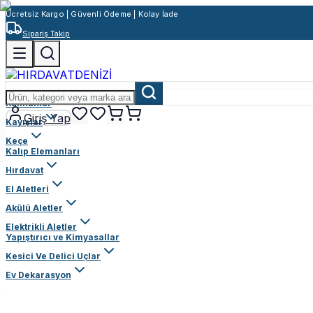
Ücretsiz Kargo | Güvenli Ödeme | Kolay İade
Sipariş Takip
Rulmanlar
Giriş Yap
Kayışlar
Keçe
Kalıp Elemanları
Hırdavat
El Aletleri
Akülü Aletler
Elektrikli Aletler
Yapıştırıcı ve Kimyasallar
Kesici Ve Delici Uçlar
Ev Dekarasyon