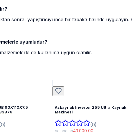
lır?
n sonra, yapıştırıcıyı ince bir tabaka halinde uygulayın.
lzemelerle uyumludur?
 malzemelerle de kullanıma uygun olabilir.
6B 90X110X7.5
Askaynak Inverter 255 Ultra Kaynak
FPM 82033876
Makinesi
(0)
(0)
43.000,00
60.000,00