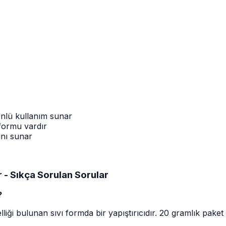
önlü kullanım sunar
 formu vardır
anı sunar
r - Sıkça Sorulan Sorular
?
iği bulunan sıvı formda bir yapıştırıcıdır. 20 gramlık paket