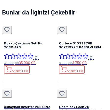
Bunlar da İlginizi Çekebilir
Kukko Çektirme Seti K-
Corteco 01033876B
2030-1+S
90X110X7.5 BABSLVI FPM
82033876
(0)
(0)
35.000,00
3.750,00
45.000,00
6.000,00
Sepete Ekle
Sepete Ekle
Askaynak Inverter 255 Ultra
Chemlock Lock 70