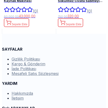
Kaynak Makinesi
Sökülmez Civata Sabitleyici
50ml.
(0)
(0)
43.000,00
320,00
60.000,00
750,00
Sepete Ekle
Sepete Ekle
SAYFALAR
Gizlilik Politikası
Kargo & Gönderim
İade Politikası
Mesafeli Satış Sözleşmesi
YARDIM
Hakkımızda
İletişim