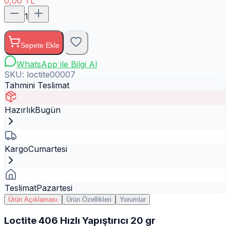
0,00
TL
1
Sepete Ekle
WhatsApp ile Bilgi Al
SKU:
loctite00007
Tahmini Teslimat
Hazırlık
Bugün
Kargo
Cumartesi
Teslimat
Pazartesi
Ürün Açıklaması
Ürün Özellikleri
Yorumlar
Loctite 406 Hızlı Yapıştırıcı 20 gr