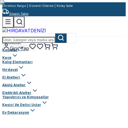
Ücretsiz Kargo | Güvenli Ödeme | Kolay İade
Sipariş Takip
Rulmanlar
Giriş Yap
Kayışlar
Keçe
Kalıp Elemanları
Hırdavat
El Aletleri
Akülü Aletler
Elektrikli Aletler
Yapıştırıcı ve Kimyasallar
Kesici Ve Delici Uçlar
Ev Dekarasyon