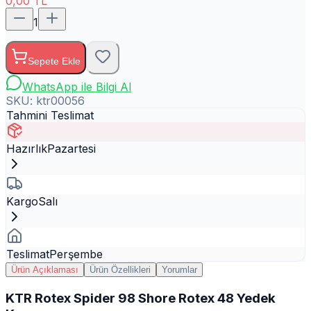
0,00
TL
1
Sepete Ekle
WhatsApp ile Bilgi Al
SKU:
ktr00056
Tahmini Teslimat
Hazırlık
Pazartesi
Kargo
Salı
Teslimat
Perşembe
Ürün Açıklaması
Ürün Özellikleri
Yorumlar
KTR Rotex Spider 98 Shore Rotex 48 Yedek