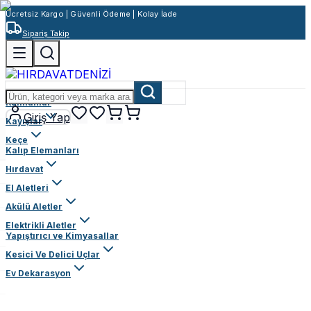
Ücretsiz Kargo | Güvenli Ödeme | Kolay İade
Sipariş Takip
Rulmanlar
Giriş Yap
Kayışlar
Keçe
Kalıp Elemanları
Hırdavat
El Aletleri
Akülü Aletler
Elektrikli Aletler
Yapıştırıcı ve Kimyasallar
Kesici Ve Delici Uçlar
Ev Dekarasyon