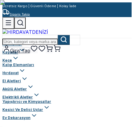
Ücretsiz Kargo | Güvenli Ödeme | Kolay İade
Sipariş Takip
Rulmanlar
Giriş Yap
Kayışlar
Keçe
Kalıp Elemanları
Hırdavat
El Aletleri
Akülü Aletler
Elektrikli Aletler
Yapıştırıcı ve Kimyasallar
Kesici Ve Delici Uçlar
Ev Dekarasyon