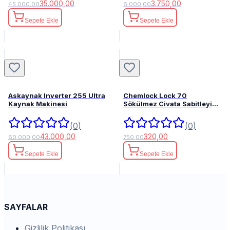
35.000,00
3.750,00
45.000,00
6.000,00
Sepete Ekle
Sepete Ekle
Askaynak Inverter 255 Ultra
Chemlock Lock 70
Kaynak Makinesi
Sökülmez Civata Sabitleyici
50ml.
(0)
(0)
43.000,00
320,00
60.000,00
750,00
Sepete Ekle
Sepete Ekle
SAYFALAR
Gizlilik Politikası