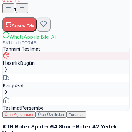
0,00
TL
1
Sepete Ekle
WhatsApp ile Bilgi Al
SKU:
ktr00046
Tahmini Teslimat
Hazırlık
Bugün
Kargo
Salı
Teslimat
Perşembe
Ürün Açıklaması
Ürün Özellikleri
Yorumlar
KTR Rotex Spider 64 Shore Rotex 42 Yedek