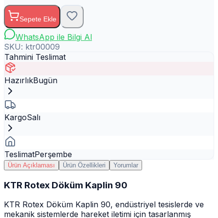
Sepete Ekle
WhatsApp ile Bilgi Al
SKU:
ktr00009
Tahmini Teslimat
Hazırlık
Bugün
Kargo
Salı
Teslimat
Perşembe
Ürün Açıklaması
Ürün Özellikleri
Yorumlar
KTR Rotex Döküm Kaplin 90
KTR Rotex Döküm Kaplin 90, endüstriyel tesislerde ve
mekanik sistemlerde hareket iletimi için tasarlanmış