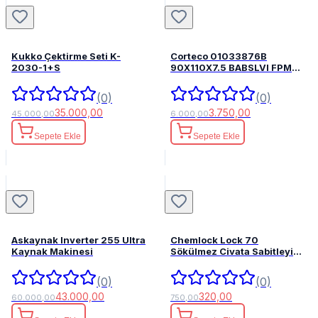
Kukko Çektirme Seti K-
Corteco 01033876B
2030-1+S
90X110X7.5 BABSLVI FPM
82033876
(0)
(0)
35.000,00
3.750,00
45.000,00
6.000,00
Sepete Ekle
Sepete Ekle
Askaynak Inverter 255 Ultra
Chemlock Lock 70
Kaynak Makinesi
Sökülmez Civata Sabitleyici
50ml.
(0)
(0)
43.000,00
320,00
60.000,00
750,00