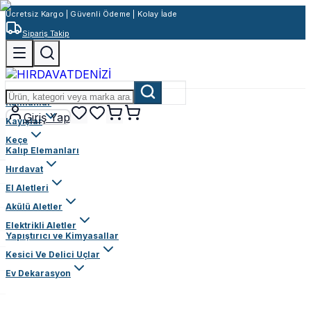
Ücretsiz Kargo | Güvenli Ödeme | Kolay İade
Sipariş Takip
Rulmanlar
Giriş Yap
Kayışlar
Keçe
Kalıp Elemanları
Hırdavat
El Aletleri
Akülü Aletler
Elektrikli Aletler
Yapıştırıcı ve Kimyasallar
Kesici Ve Delici Uçlar
Ev Dekarasyon