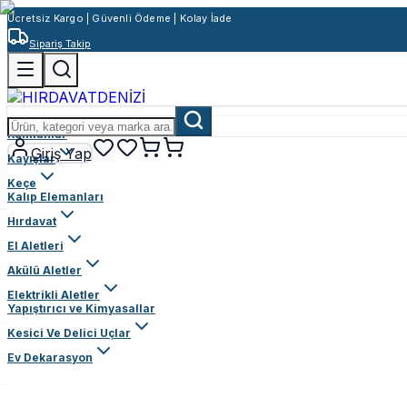
Ücretsiz Kargo | Güvenli Ödeme | Kolay İade
Sipariş Takip
Rulmanlar
Giriş Yap
Kayışlar
Keçe
Kalıp Elemanları
Hırdavat
El Aletleri
Akülü Aletler
Elektrikli Aletler
Yapıştırıcı ve Kimyasallar
Kesici Ve Delici Uçlar
Ev Dekarasyon