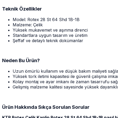
Teknik Özellikler
Model: Rotex 28 St 64 Shd 1B-1B
Malzeme: Çelik
Yüksek mukavemet ve aşınma direnci
Standartlara uygun tasarım ve üretim
Şeffaf ve detaylı teknik dokümanlar
Neden Bu Ürün?
Uzun ömürlü kullanım ve düşük bakım maliyeti sağl
Yüksek tork iletimi kapasitesi ile güvenli çalışma imk
Kolay montaj ve ayar imkanı ile zaman tasarrufu sağ
Gelişmiş malzeme kalitesi sayesinde yüksek dayanıklıl
Ürün Hakkında Sıkça Sorulan Sorular
KTR Rotex Çelik Kaplin Rotex 28 St 64 Shd 1B-1B nasıl b