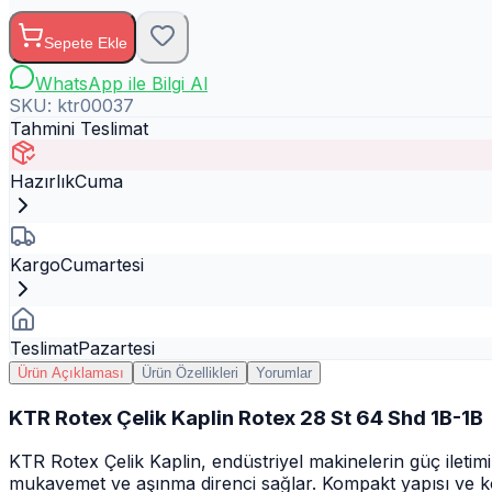
Sepete Ekle
WhatsApp ile Bilgi Al
SKU:
ktr00037
Tahmini Teslimat
Hazırlık
Cuma
Kargo
Cumartesi
Teslimat
Pazartesi
Ürün Açıklaması
Ürün Özellikleri
Yorumlar
KTR Rotex Çelik Kaplin Rotex 28 St 64 Shd 1B-1B
KTR Rotex Çelik Kaplin, endüstriyel makinelerin güç ileti
mukavemet ve aşınma direnci sağlar. Kompakt yapısı ve ko