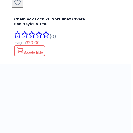
Chemlock Lock 70 Sökülmez Civata
Sabitleyici 50ml.
(0)
320,00
750,00
Sepete Ekle