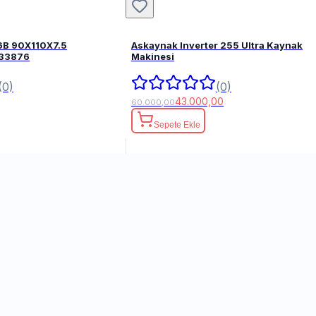
6B 90X110X7.5
Askaynak Inverter 255 Ultra Kaynak
FPM 82033876
Makinesi
(0)
(0)
43.000,00
60.000,00
Sepete Ekle