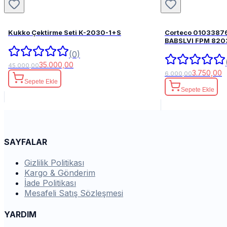
Kukko Çektirme Seti K-2030-1+S
Corteco 0103387
BABSLVI 
(0)
35.000,00
45.000,00
3.750,00
6.000,00
Sepete Ekle
Sepete Ekle
SAYFALAR
Gizlilik Politikası
Kargo & Gönderim
İade Politikası
Mesafeli Satış Sözleşmesi
YARDIM