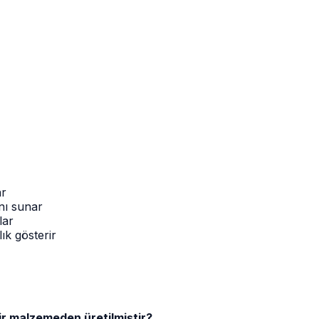
ar
anı sunar
lar
ık gösterir
ir malzemeden üretilmiştir?