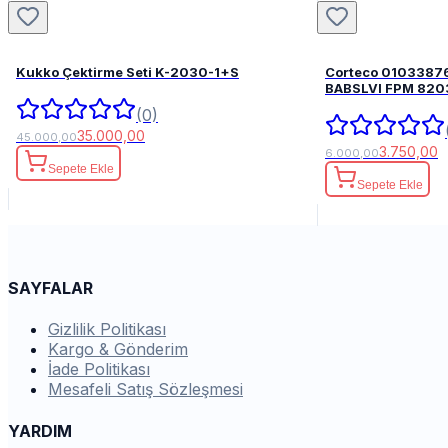
Kukko Çektirme Seti K-2030-1+S
Corteco 0103387
BABSLVI 
(0)
35.000,00
45.000,00
3.750,00
6.000,00
Sepete Ekle
Sepete Ekle
SAYFALAR
Gizlilik Politikası
Kargo & Gönderim
İade Politikası
Mesafeli Satış Sözleşmesi
YARDIM