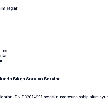
nım sağlar
sunar
unur
ır
ında Sıkça Sorulan Sorular
kullanılan, PN D02014901 model numarasına sahip alüminyum