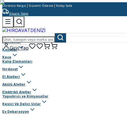
Ücretsiz Kargo | Güvenli Ödeme | Kolay İade
Sipariş Takip
Rulmanlar
Giriş Yap
Kayışlar
Keçe
Kalıp Elemanları
Hırdavat
El Aletleri
Akülü Aletler
Elektrikli Aletler
Yapıştırıcı ve Kimyasallar
Kesici Ve Delici Uçlar
Ev Dekarasyon