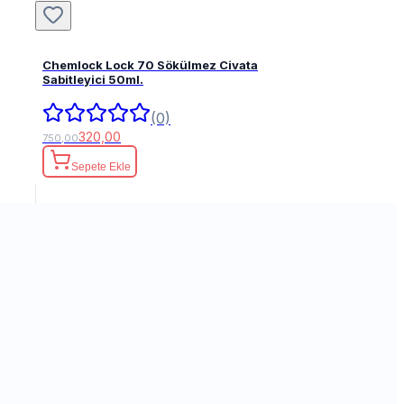
Chemlock Lock 70 Sökülmez Civata
Sabitleyici 50ml.
(0)
320,00
750,00
Sepete Ekle