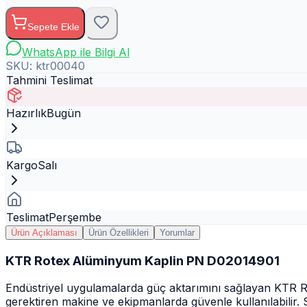
Sepete Ekle
WhatsApp ile Bilgi Al
SKU:
ktr00040
Tahmini Teslimat
Hazırlık
Bugün
Kargo
Salı
Teslimat
Perşembe
Ürün Açıklaması
Ürün Özellikleri
Yorumlar
KTR Rotex Alüminyum Kaplin PN D02014901
Endüstriyel uygulamalarda güç aktarımını sağlayan KTR R
gerektiren makine ve ekipmanlarda güvenle kullanılabilir. S