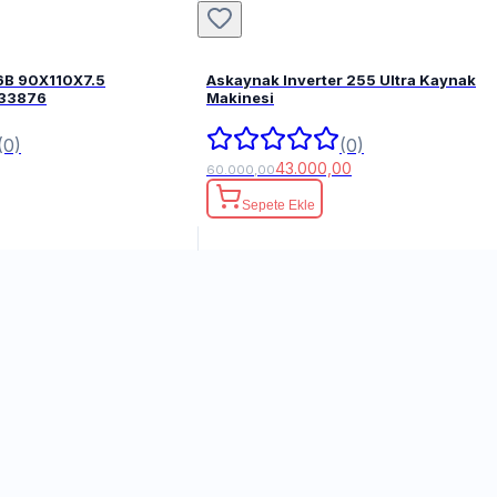
6B 90X110X7.5
Askaynak Inverter 255 Ultra Kaynak
FPM 82033876
Makinesi
(0)
(0)
43.000,00
60.000,00
Sepete Ekle