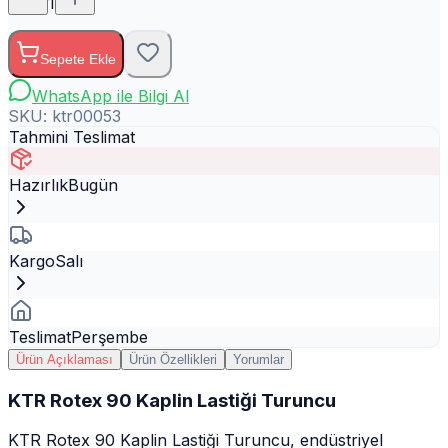
1
Sepete Ekle
WhatsApp ile Bilgi Al
SKU:
ktr00053
Tahmini Teslimat
Hazırlık
Bugün
Kargo
Salı
Teslimat
Perşembe
Ürün Açıklaması
Ürün Özellikleri
Yorumlar
KTR Rotex 90 Kaplin Lastiği Turuncu
KTR Rotex 90 Kaplin Lastiği Turuncu, endüstriyel