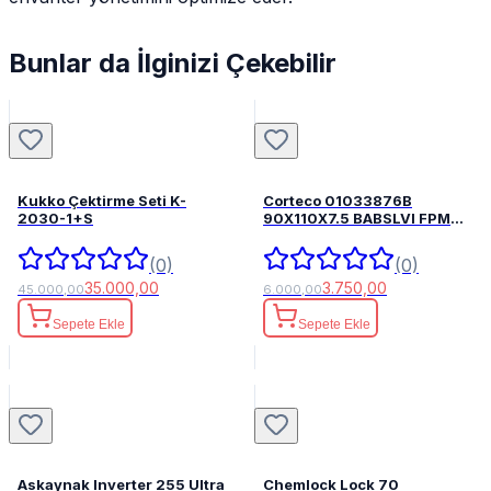
Bunlar da İlginizi Çekebilir
Kukko Çektirme Seti K-
Corteco 01033876B
2030-1+S
90X110X7.5 BABSLVI FPM
82033876
(0)
(0)
35.000,00
3.750,00
45.000,00
6.000,00
Sepete Ekle
Sepete Ekle
Askaynak Inverter 255 Ultra
Chemlock Lock 70