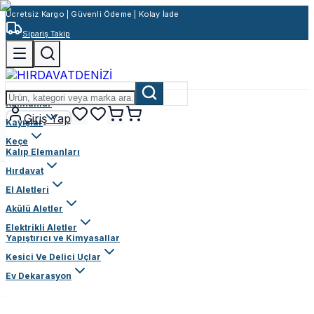
Ücretsiz Kargo | Güvenli Ödeme | Kolay İade
Sipariş Takip
Rulmanlar
Giriş Yap
Kayışlar
Keçe
Kalıp Elemanları
Hırdavat
El Aletleri
Akülü Aletler
Elektrikli Aletler
Yapıştırıcı ve Kimyasallar
Kesici Ve Delici Uçlar
Ev Dekarasyon