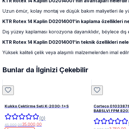
KTR Rotex 14 Kaplin D02014001'nin avantajları nelerdir
Uzun ömür, kolay montaj ve düşük bakım maliyetleri ile 
KTR Rotex 14 Kaplin D02014001'in kaplama özellikleri ne
Dış yüzey kaplaması korozyona dayanıklıdır, böylece dış et
KTR Rotex 14 Kaplin D02014001'in teknik özellikleri nele
Yüksek kaliteli çelik veya alaşımlı malzemelerden imal edilmiş
Bunlar da İlginizi Çekebilir
Kukko Çektirme Seti K-2030-1+S
Corteco 0103387
BABSLVI 
(0)
35.000,00
45.000,00
3.750,00