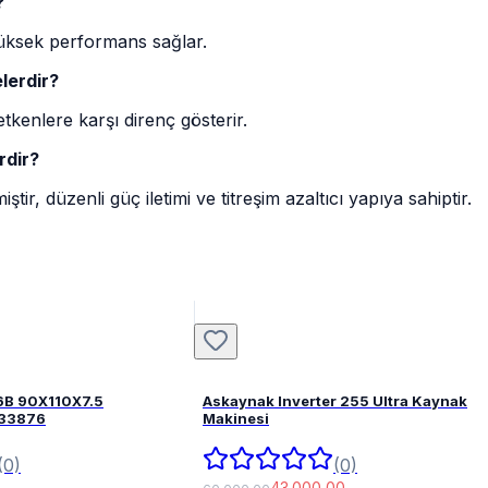
?
yüksek performans sağlar.
lerdir?
kenlere karşı direnç gösterir.
rdir?
tir, düzenli güç iletimi ve titreşim azaltıcı yapıya sahiptir.
6B 90X110X7.5
Askaynak Inverter 255 Ultra Kaynak
FPM 82033876
Makinesi
(0)
(0)
43.000,00