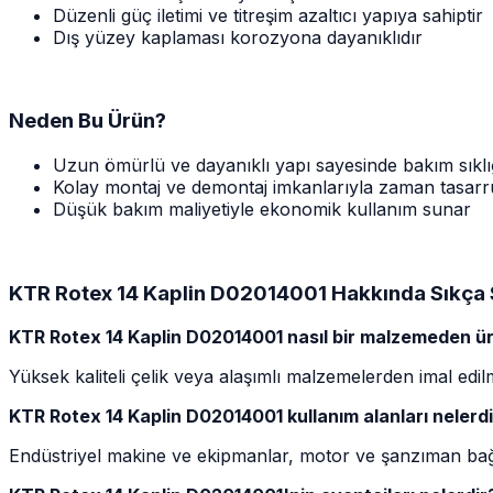
Düzenli güç iletimi ve titreşim azaltıcı yapıya sahiptir
Dış yüzey kaplaması korozyona dayanıklıdır
Neden Bu Ürün?
Uzun ömürlü ve dayanıklı yapı sayesinde bakım sıklığ
Kolay montaj ve demontaj imkanlarıyla zaman tasarr
Düşük bakım maliyetiyle ekonomik kullanım sunar
KTR Rotex 14 Kaplin D02014001 Hakkında Sıkça 
KTR Rotex 14 Kaplin D02014001 nasıl bir malzemeden üre
Yüksek kaliteli çelik veya alaşımlı malzemelerden imal edilmi
KTR Rotex 14 Kaplin D02014001 kullanım alanları nelerdi
Endüstriyel makine ve ekipmanlar, motor ve şanzıman bağla