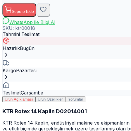
Sepete Ekle
WhatsApp ile Bilgi Al
SKU:
ktr00018
Tahmini Teslimat
Hazırlık
Bugün
Kargo
Pazartesi
Teslimat
Çarşamba
Ürün Açıklaması
Ürün Özellikleri
Yorumlar
KTR Rotex 14 Kaplin D02014001
KTR Rotex 14 Kaplin, endüstriyel makine ve ekipmanların güç
ve etkili biçimde gerçekleştirmek üzere tasarlanmış olan 