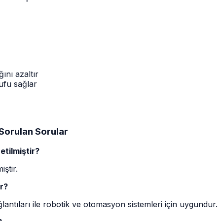
ını azaltır
ufu sağlar
Sorulan Sorular
tilmiştir?
ştir.
r?
ntıları ile robotik ve otomasyon sistemleri için uygundur.