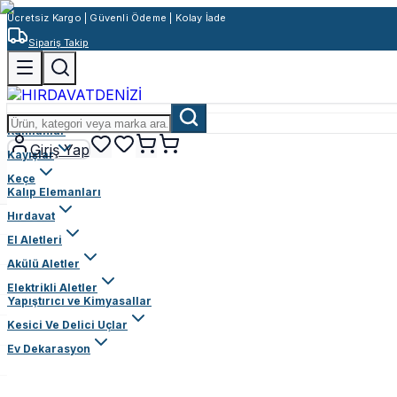
Ücretsiz Kargo | Güvenli Ödeme | Kolay İade
Sipariş Takip
Rulmanlar
Giriş Yap
Kayışlar
Keçe
Kalıp Elemanları
Hırdavat
El Aletleri
Akülü Aletler
Elektrikli Aletler
Yapıştırıcı ve Kimyasallar
Kesici Ve Delici Uçlar
Ev Dekarasyon