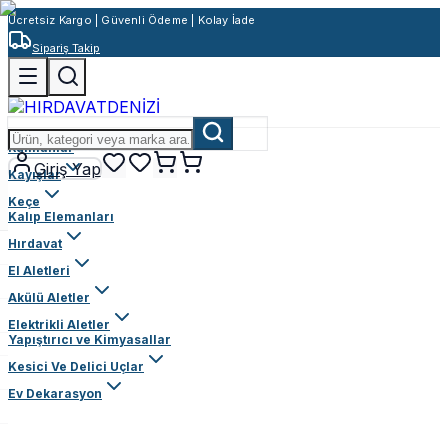
Ücretsiz Kargo | Güvenli Ödeme | Kolay İade
Sipariş Takip
Rulmanlar
Giriş Yap
Kayışlar
Keçe
Kalıp Elemanları
Hırdavat
El Aletleri
Akülü Aletler
Elektrikli Aletler
Yapıştırıcı ve Kimyasallar
Kesici Ve Delici Uçlar
Ev Dekarasyon