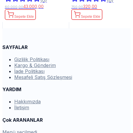
(0)
(0)
43.000,00
320,00
60.000,00
750,00
Sepete Ekle
Sepete Ekle
SAYFALAR
Gizlilik Politikası
Kargo & Gönderim
İade Politikası
Mesafeli Satış Sözleşmesi
YARDIM
Hakkımızda
İletişim
Çok ARANANLAR
Menü seçilmedi