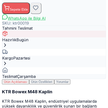
Sepete Ekle
WhatsApp ile Bilgi Al
SKU:
ktr00019
Tahmini Teslimat
Hazırlık
Bugün
Kargo
Pazartesi
Teslimat
Çarşamba
Ürün Açıklaması
Ürün Özellikleri
Yorumlar
KTR Bowex M48 Kaplin
KTR Bowex M48 Kaplin, endüstriyel uygulamalarda
yüksek dayanıklılık ve güvenilirlik sunan bir bağlantı