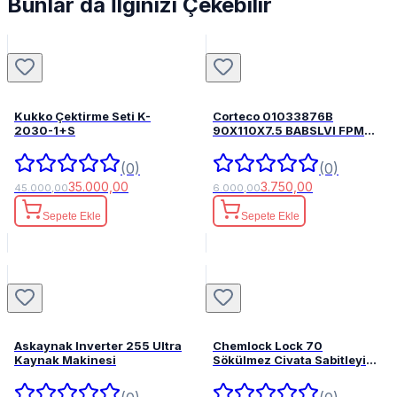
Bunlar da İlginizi Çekebilir
Kukko Çektirme Seti K-
Corteco 01033876B
2030-1+S
90X110X7.5 BABSLVI FPM
82033876
(0)
(0)
35.000,00
3.750,00
45.000,00
6.000,00
Sepete Ekle
Sepete Ekle
Askaynak Inverter 255 Ultra
Chemlock Lock 70
Kaynak Makinesi
Sökülmez Civata Sabitleyici
50ml.