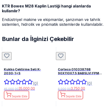
KTR Bowex M28 Kaplin Lastiği hangi alanlarda
kullanılır?
Endüstriyel makine ve ekipmanlar, şanzıman ve tahrik
sistemleri, hidrolik ve pnömatik sistemlerde kullanılabilir.
Bunlar da İlginizi Çekebilir
Kukko Çektirme Seti K-
Corteco 01033876B
2030-1+S
90X110X7.5 BABSLVI FPM
82033876
(0)
(0)
35.000,00
3.750,00
45.000,00
6.000,00
Sepete Ekle
Sepete Ekle