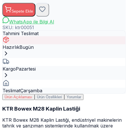
Sepete Ekle
WhatsApp ile Bilgi Al
SKU:
ktr00051
Tahmini Teslimat
Hazırlık
Bugün
Kargo
Pazartesi
Teslimat
Çarşamba
Ürün Açıklaması
Ürün Özellikleri
Yorumlar
KTR Bowex M28 Kaplin Lastiği
KTR Bowex M28 Kaplin Lastiği, endüstriyel makinelerin
tahrik ve şanzıman sistemlerinde kullanılmak üzere