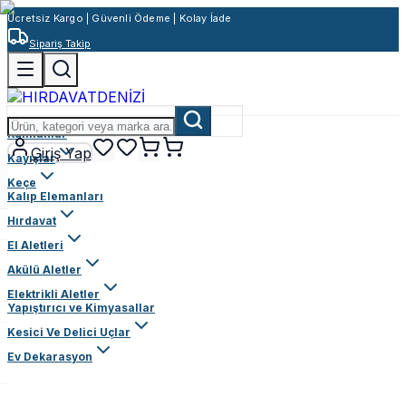
Ücretsiz Kargo | Güvenli Ödeme | Kolay İade
Sipariş Takip
Rulmanlar
Giriş Yap
Kayışlar
Keçe
Kalıp Elemanları
Hırdavat
El Aletleri
Akülü Aletler
Elektrikli Aletler
Yapıştırıcı ve Kimyasallar
Kesici Ve Delici Uçlar
Ev Dekarasyon