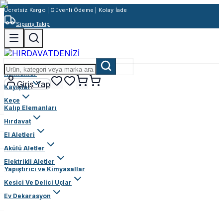
Ücretsiz Kargo | Güvenli Ödeme | Kolay İade
Sipariş Takip
Rulmanlar
Giriş Yap
Kayışlar
Keçe
Kalıp Elemanları
Hırdavat
El Aletleri
Akülü Aletler
Elektrikli Aletler
Yapıştırıcı ve Kimyasallar
Kesici Ve Delici Uçlar
Ev Dekarasyon