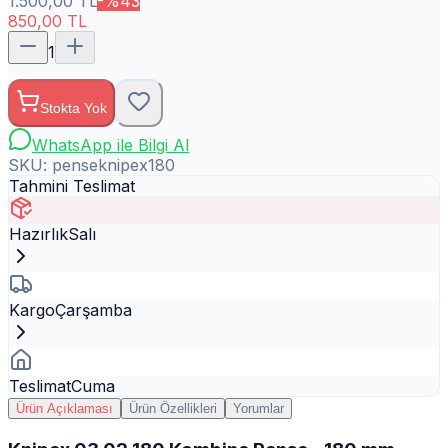
1.500,00
TL
-%
43
850,00
TL
1
Stokta Yok
WhatsApp ile Bilgi Al
SKU:
penseknipex180
Tahmini Teslimat
Hazırlık
Salı
Kargo
Çarşamba
Teslimat
Cuma
Ürün Açıklaması
Ürün Özellikleri
Yorumlar