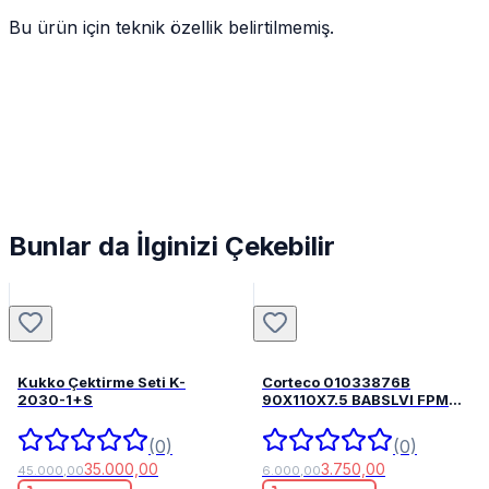
Bu ürün için teknik özellik belirtilmemiş.
Bunlar da İlginizi Çekebilir
Kukko Çektirme Seti K-
Corteco 01033876B
2030-1+S
90X110X7.5 BABSLVI FPM
82033876
(0)
(0)
35.000,00
3.750,00
45.000,00
6.000,00