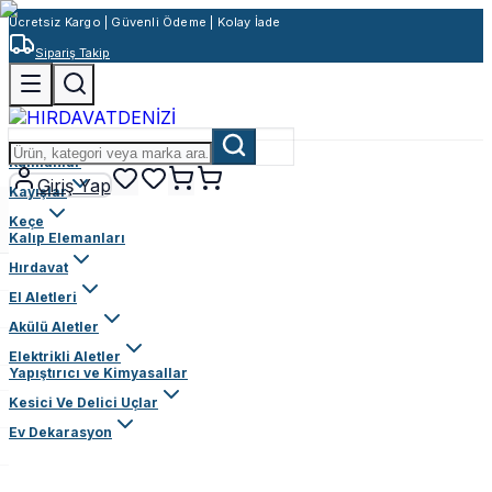
Ücretsiz Kargo | Güvenli Ödeme | Kolay İade
Sipariş Takip
Rulmanlar
Giriş Yap
Kayışlar
Keçe
Kalıp Elemanları
Hırdavat
El Aletleri
Akülü Aletler
Elektrikli Aletler
Yapıştırıcı ve Kimyasallar
Kesici Ve Delici Uçlar
Ev Dekarasyon