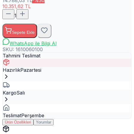
14.788,03
TL
-%
30
10.351,62
TL
1
Sepete Ekle
WhatsApp ile Bilgi Al
SKU:
1610060100
Tahmini Teslimat
Hazırlık
Pazartesi
Kargo
Salı
Teslimat
Perşembe
Ürün Özellikleri
Yorumlar