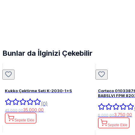
Bunlar da İlginizi Çekebilir
Kukko Çektirme Seti K-2030-1+S
Corteco 0103387
BABSLVI 
(0)
35.000,00
45.000,00
3.750,00
6.000,00
Sepete Ekle
Sepete Ekle