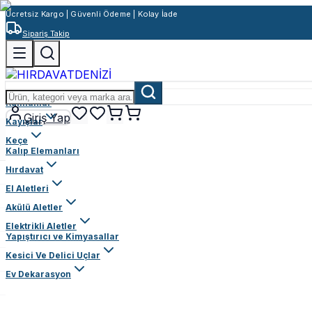
Ücretsiz Kargo | Güvenli Ödeme | Kolay İade
Sipariş Takip
Rulmanlar
Giriş Yap
Kayışlar
Keçe
Kalıp Elemanları
Hırdavat
El Aletleri
Akülü Aletler
Elektrikli Aletler
Yapıştırıcı ve Kimyasallar
Kesici Ve Delici Uçlar
Ev Dekarasyon