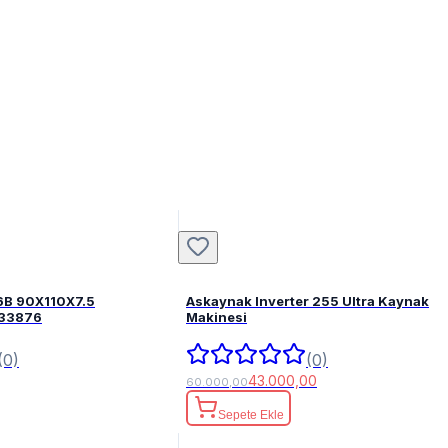
6B 90X110X7.5
Askaynak Inverter 255 Ultra Kaynak
FPM 82033876
Makinesi
(0)
(0)
43.000,00
60.000,00
Sepete Ekle