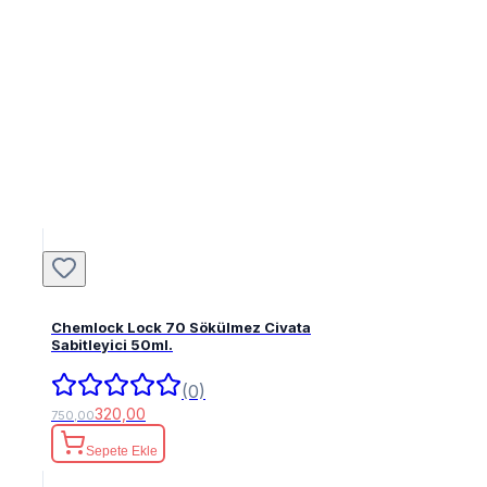
Chemlock Lock 70 Sökülmez Civata
Sabitleyici 50ml.
(0)
320,00
750,00
Sepete Ekle