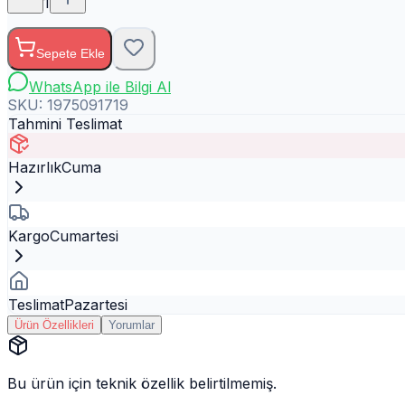
1
Sepete Ekle
WhatsApp ile Bilgi Al
SKU:
1975091719
Tahmini Teslimat
Hazırlık
Cuma
Kargo
Cumartesi
Teslimat
Pazartesi
Ürün Özellikleri
Yorumlar
Bu ürün için teknik özellik belirtilmemiş.