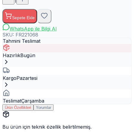
1
Sepete Ekle
WhatsApp ile Bilgi Al
SKU:
FR221068
Tahmini Teslimat
Hazırlık
Bugün
Kargo
Pazartesi
Teslimat
Çarşamba
Ürün Özellikleri
Yorumlar
Bu ürün için teknik özellik belirtilmemiş.