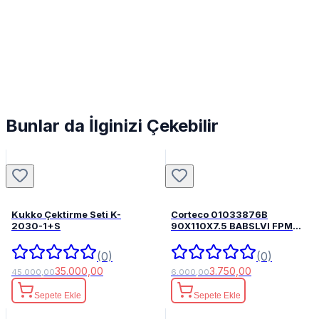
Bunlar da İlginizi Çekebilir
Kukko Çektirme Seti K-
Corteco 01033876B
2030-1+S
90X110X7.5 BABSLVI FPM
82033876
(0)
(0)
35.000,00
3.750,00
45.000,00
6.000,00
Sepete Ekle
Sepete Ekle