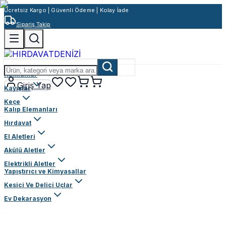
Ücretsiz Kargo | Güvenli Ödeme | Kolay İade
Sipariş Takip
Rulmanlar
Giriş Yap
Kayışlar
Keçe
Kalıp Elemanları
Hırdavat
El Aletleri
Akülü Aletler
Elektrikli Aletler
Yapıştırıcı ve Kimyasallar
Kesici Ve Delici Uçlar
Ev Dekarasyon