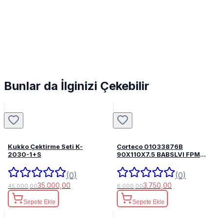
Bunlar da İlginizi Çekebilir
Kukko Çektirme Seti K-
Corteco 01033876B
2030-1+S
90X110X7.5 BABSLVI FPM
82033876
(0)
(0)
35.000,00
3.750,00
45.000,00
6.000,00
Sepete Ekle
Sepete Ekle