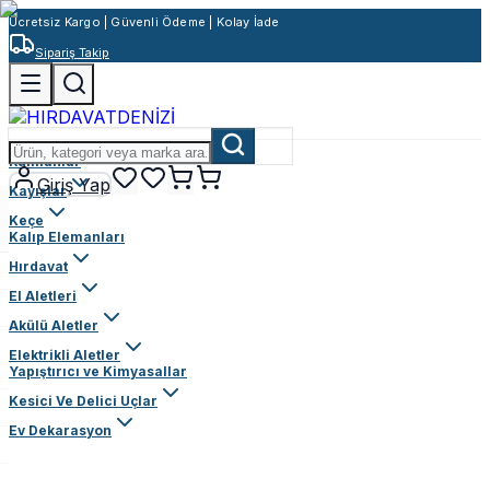
Ücretsiz Kargo | Güvenli Ödeme | Kolay İade
Sipariş Takip
Rulmanlar
Giriş Yap
Kayışlar
Keçe
Kalıp Elemanları
Hırdavat
El Aletleri
Akülü Aletler
Elektrikli Aletler
Yapıştırıcı ve Kimyasallar
Kesici Ve Delici Uçlar
Ev Dekarasyon