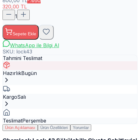
800,00
TL
-%
60
320,00
TL
1
Sepete Ekle
WhatsApp ile Bilgi Al
SKU:
lock43
Tahmini Teslimat
Hazırlık
Bugün
Kargo
Salı
Teslimat
Perşembe
Ürün Açıklaması
Ürün Özellikleri
Yorumlar