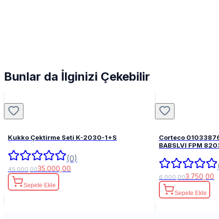
Bunlar da İlginizi Çekebilir
Kukko Çektirme Seti K-2030-1+S
Corteco 0103387
BABSLVI 
(0)
35.000,00
45.000,00
3.750,00
6.000,00
Sepete Ekle
Sepete Ekle