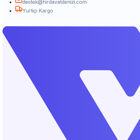
destek@hirdavatdenizi.com
Yurtiçi Kargo