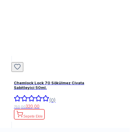
Chemlock Lock 70 Sökülmez Civata
Sabitleyici 50ml.
(0)
320,00
750,00
Sepete Ekle