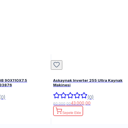
6B 90X110X7.5
Askaynak Inverter 255 Ultra Kaynak
FPM 82033876
Makinesi
(0)
(0)
43.000,00
60.000,00
Sepete Ekle