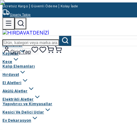
Ücretsiz Kargo | Güvenli Ödeme | Kolay İade
Sipariş Takip
Rulmanlar
Giriş Yap
Kayışlar
Keçe
Kalıp Elemanları
Hırdavat
El Aletleri
Akülü Aletler
Elektrikli Aletler
Yapıştırıcı ve Kimyasallar
Kesici Ve Delici Uçlar
Ev Dekarasyon