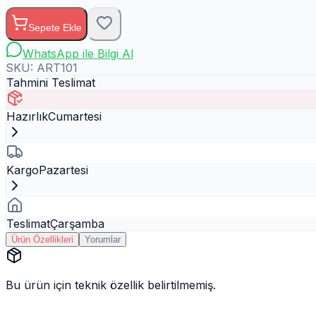
Sepete Ekle
WhatsApp ile Bilgi Al
SKU:
ART101
Tahmini Teslimat
Hazırlık
Cumartesi
Kargo
Pazartesi
Teslimat
Çarşamba
Ürün Özellikleri
Yorumlar
Bu ürün için teknik özellik belirtilmemiş.