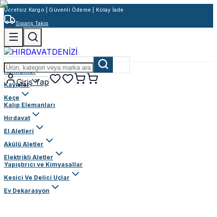
Ücretsiz Kargo | Güvenli Ödeme | Kolay İade
Sipariş Takip
Rulmanlar
Giriş Yap
Kayışlar
Keçe
Kalıp Elemanları
Hırdavat
El Aletleri
Akülü Aletler
Elektrikli Aletler
Yapıştırıcı ve Kimyasallar
Kesici Ve Delici Uçlar
Ev Dekarasyon