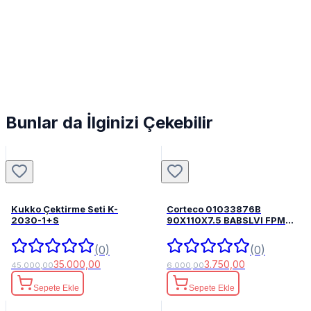
Bunlar da İlginizi Çekebilir
Kukko Çektirme Seti K-
Corteco 01033876B
2030-1+S
90X110X7.5 BABSLVI FPM
82033876
(0)
(0)
35.000,00
3.750,00
45.000,00
6.000,00
Sepete Ekle
Sepete Ekle