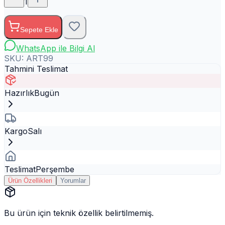
1
Sepete Ekle
WhatsApp ile Bilgi Al
SKU:
ART99
Tahmini Teslimat
Hazırlık
Bugün
Kargo
Salı
Teslimat
Perşembe
Ürün Özellikleri
Yorumlar
Bu ürün için teknik özellik belirtilmemiş.