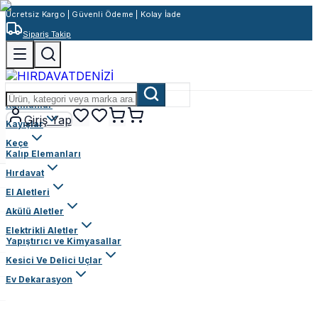
Ücretsiz Kargo | Güvenli Ödeme | Kolay İade
Sipariş Takip
Rulmanlar
Giriş Yap
Kayışlar
Keçe
Kalıp Elemanları
Hırdavat
El Aletleri
Akülü Aletler
Elektrikli Aletler
Yapıştırıcı ve Kimyasallar
Kesici Ve Delici Uçlar
Ev Dekarasyon