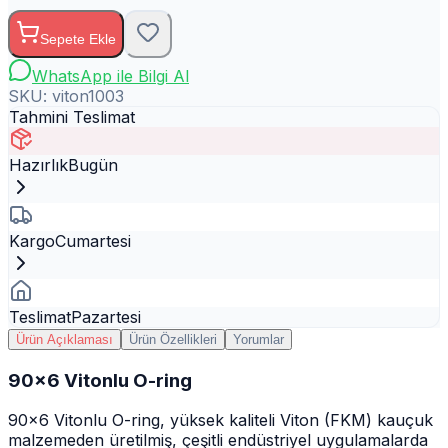
Sepete Ekle
WhatsApp ile Bilgi Al
SKU:
viton1003
Tahmini Teslimat
Hazırlık
Bugün
Kargo
Cumartesi
Teslimat
Pazartesi
Ürün Açıklaması
Ürün Özellikleri
Yorumlar
90x6 Vitonlu O-ring
90x6 Vitonlu O-ring, yüksek kaliteli Viton (FKM) kauçuk
malzemeden üretilmiş, çeşitli endüstriyel uygulamalarda