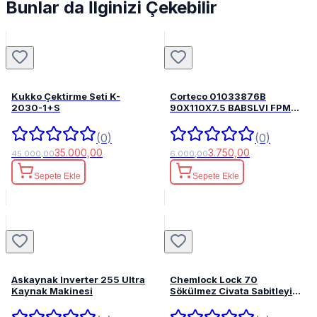
Bunlar da İlginizi Çekebilir
Kukko Çektirme Seti K-
Corteco 01033876B
2030-1+S
90X110X7.5 BABSLVI FPM
82033876
(0)
(0)
35.000,00
3.750,00
45.000,00
6.000,00
Sepete Ekle
Sepete Ekle
Askaynak Inverter 255 Ultra
Chemlock Lock 70
Kaynak Makinesi
Sökülmez Civata Sabitleyici
50ml.