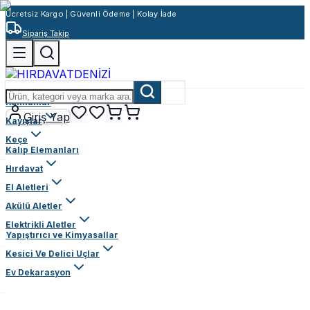
Ücretsiz Kargo | Güvenli Ödeme | Kolay İade
Sipariş Takip
Rulmanlar
Giriş Yap
Kayışlar
Keçe
Kalıp Elemanları
Hırdavat
El Aletleri
Akülü Aletler
Elektrikli Aletler
Yapıştırıcı ve Kimyasallar
Kesici Ve Delici Uçlar
Ev Dekarasyon