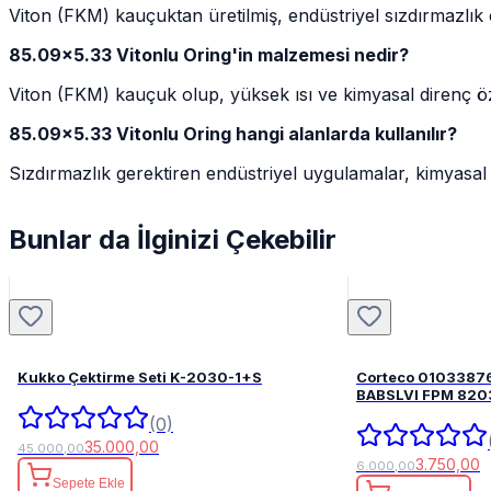
Viton (FKM) kauçuktan üretilmiş, endüstriyel sızdırmazlık
85.09x5.33 Vitonlu Oring'in malzemesi nedir?
Viton (FKM) kauçuk olup, yüksek ısı ve kimyasal direnç özelli
85.09x5.33 Vitonlu Oring hangi alanlarda kullanılır?
Sızdırmazlık gerektiren endüstriyel uygulamalar, kimyasal si
Bunlar da İlginizi Çekebilir
Kukko Çektirme Seti K-2030-1+S
Corteco 0103387
BABSLVI 
(0)
35.000,00
45.000,00
3.750,00
6.000,00
Sepete Ekle