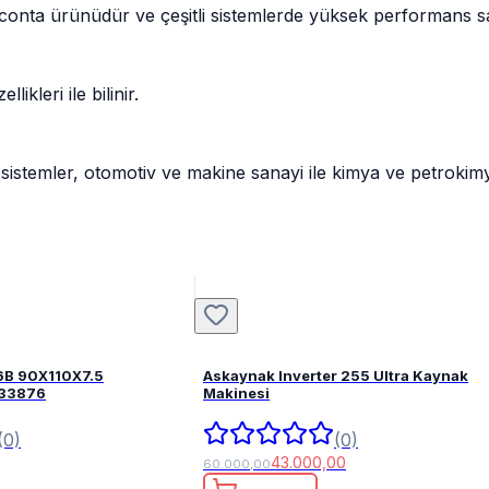
 conta ürünüdür ve çeşitli sistemlerde yüksek performans s
kleri ile bilinir.
stemler, otomotiv ve makine sanayi ile kimya ve petrokimya te
6B 90X110X7.5
Askaynak Inverter 255 Ultra Kaynak
FPM 82033876
Makinesi
(0)
(0)
43.000,00
60.000,00