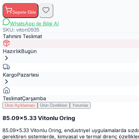
Sepete Ekle
WhatsApp ile Bilgi Al
SKU:
viton0935
Tahmini Teslimat
Hazırlık
Bugün
Kargo
Pazartesi
Teslimat
Çarşamba
Ürün Açıklaması
Ürün Özellikleri
Yorumlar
85.09x5.33 Vitonlu Oring
85.09x5.33 Vitonlu Oring, endüstriyel uygulamalarda sızd
gerektiren sistemlerde, kimyasal ve termal direnç özellikle