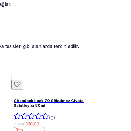
ağlar.
sisleri gibi alanlarda tercih edilir.
Chemlock Lock 70 Sökülmez Civata
Sabitleyici 50ml.
(0)
320,00
750,00