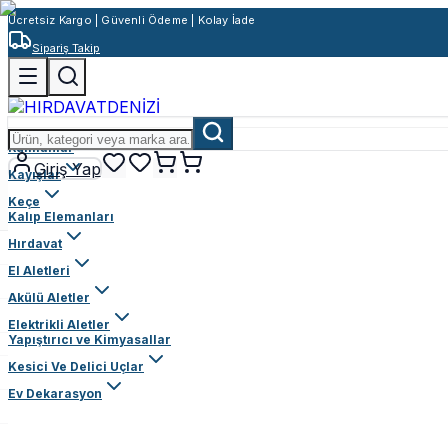
Ücretsiz Kargo | Güvenli Ödeme | Kolay İade
Sipariş Takip
Rulmanlar
Giriş Yap
Kayışlar
Keçe
Kalıp Elemanları
Hırdavat
El Aletleri
Akülü Aletler
Elektrikli Aletler
Yapıştırıcı ve Kimyasallar
Kesici Ve Delici Uçlar
Ev Dekarasyon