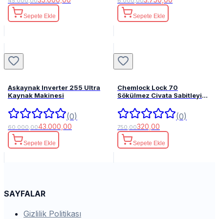
45.000,00
6.000,00
Sepete Ekle
Sepete Ekle
Askaynak Inverter 255 Ultra
Chemlock Lock 70
Kaynak Makinesi
Sökülmez Civata Sabitleyici
50ml.
(0)
(0)
43.000,00
320,00
60.000,00
750,00
Sepete Ekle
Sepete Ekle
SAYFALAR
Gizlilik Politikası