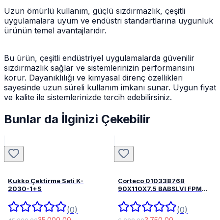
Uzun ömürlü kullanım, güçlü sızdırmazlık, çeşitli
uygulamalara uyum ve endüstri standartlarına uygunluk
ürünün temel avantajlarıdır.
Bu ürün, çeşitli endüstriyel uygulamalarda güvenilir
sızdırmazlık sağlar ve sistemlerinizin performansını
korur. Dayanıklılığı ve kimyasal direnç özellikleri
sayesinde uzun süreli kullanım imkanı sunar. Uygun fiyat
ve kalite ile sistemlerinizde tercih edebilirsiniz.
Bunlar da İlginizi Çekebilir
Kukko Çektirme Seti K-
Corteco 01033876B
2030-1+S
90X110X7.5 BABSLVI FPM
82033876
(0)
(0)
35.000,00
3.750,00