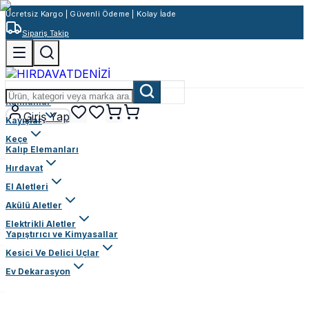
Ücretsiz Kargo | Güvenli Ödeme | Kolay İade
Sipariş Takip
Rulmanlar
Giriş Yap
Kayışlar
Keçe
Kalıp Elemanları
Hırdavat
El Aletleri
Akülü Aletler
Elektrikli Aletler
Yapıştırıcı ve Kimyasallar
Kesici Ve Delici Uçlar
Ev Dekarasyon